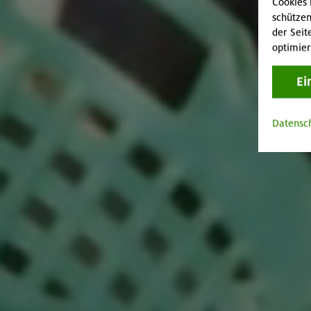
Cookies 
schützen
der Seit
optimier
Ei
Datensc