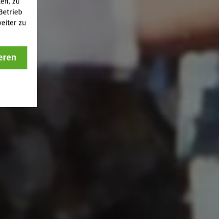
ten, zu
Betrieb
eiter zu
eren