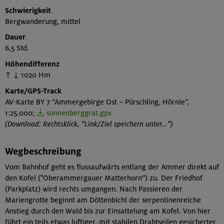
Schwierigkeit
Bergwanderung, mittel
Dauer
6,5 Std.
Höhendifferenz
↑ ↓ 1020 Hm
Karte/GPS-Track
AV-Karte BY 7 “Ammergebirge Ost – Pürschling, Hörnle“,
1:25.000;
sonnenberggrat.gpx
(Download: Rechtsklick, "Link/Ziel speichern unter...")
Wegbeschreibung
Vom Bahnhof geht es flussaufwärts entlang der Ammer direkt auf
den Kofel ("Oberammergauer Matterhorn“) zu. Der Friedhof
(Parkplatz) wird rechts umgangen. Nach Passieren der
Mariengrotte beginnt am Döttenbichl der serpentinenreiche
Anstieg durch den Wald bis zur Einsattelung am Kofel. Von hier
führt ein teils etwas luftiger, mit stabilen Drahtseilen gesicherter