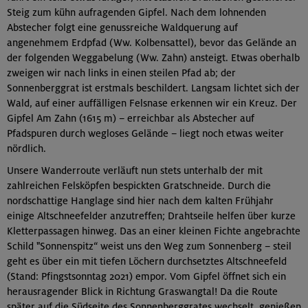
Steig zum kühn aufragenden Gipfel. Nach dem lohnenden
Abstecher folgt eine genussreiche Waldquerung auf
angenehmem Erdpfad (Ww. Kolbensattel), bevor das Gelände an
der folgenden Weggabelung (Ww. Zahn) ansteigt. Etwas oberhalb
zweigen wir nach links in einen steilen Pfad ab; der
Sonnenberggrat ist erstmals beschildert. Langsam lichtet sich der
Wald, auf einer auffälligen Felsnase erkennen wir ein Kreuz. Der
Gipfel Am Zahn (1615 m) – erreichbar als Abstecher auf
Pfadspuren durch wegloses Gelände – liegt noch etwas weiter
nördlich.
Unsere Wanderroute verläuft nun stets unterhalb der mit
zahlreichen Felsköpfen bespickten Gratschneide. Durch die
nordschattige Hanglage sind hier nach dem kalten Frühjahr
einige Altschneefelder anzutreffen; Drahtseile helfen über kurze
Kletterpassagen hinweg. Das an einer kleinen Fichte angebrachte
Schild "Sonnenspitz“ weist uns den Weg zum Sonnenberg – steil
geht es über ein mit tiefen Löchern durchsetztes Altschneefeld
(Stand: Pfingstsonntag 2021) empor. Vom Gipfel öffnet sich ein
herausragender Blick in Richtung Graswangtal! Da die Route
später auf die Südseite des Sonnenberggrates wechselt, genießen