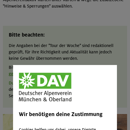
"Hinweise & Sperrungen" auswählen.
Bitte beachten:
Die Angaben bei der "Tour der Woche" sind redaktionell
geprüft, für ihre Richtigkeit und Aktualität kann jedoch
keine Gewähr übernommen werden.
Bitte informiere dich selbstständig über das
Wetter und
ggf. die Schnee- und Lawinenlage
.
Du hast Fragen oder brauchst Hilfe
z. B. bei
der individuellen Tourenplanung? Wir bieten in unseren
Servicestellen alpine Beratung aus erster Hand.
Wir benötigen deine Zustimmung
Cookies helfen uns dabei, unsere Dienste