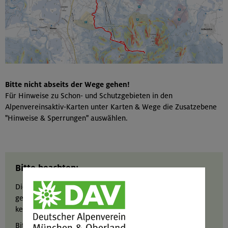
Bitte nicht abseits der Wege gehen!
Für Hinweise zu Schon- und Schutzgebieten in den
Alpenvereinsaktiv-Karten unter Karten & Wege die Zusatzebene
"Hinweise & Sperrungen" auswählen.
Bitte beachten:
Die Angaben bei der "Tour der Woche" sind redaktionell
geprüft, für ihre Richtigkeit und Aktualität kann jedoch
keine Gewähr übernommen werden.
Bitte informiere dich selbstständig über das
Wetter und