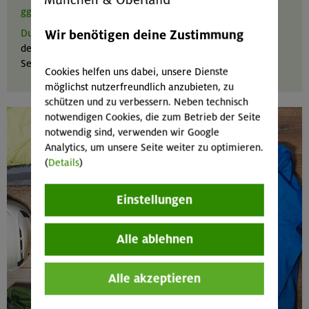
ggf. die Schnee- und Lawinenlage
.
Wir benötigen deine Zustimmung
Du hast Fragen oder brauchst Hilfe
z. B. bei
der individuellen Tourenplanung? Wir bieten in unseren
Servicestellen alpine Beratung aus erster Hand.
Cookies helfen uns dabei, unsere Dienste
möglichst nutzerfreundlich anzubieten, zu
schützen und zu verbessern. Neben technisch
notwendigen Cookies, die zum Betrieb der Seite
notwendig sind, verwenden wir Google
Analytics, um unsere Seite weiter zu optimieren.
(
Details
)
Einstellungen
Alle ablehnen
Alle akzeptieren