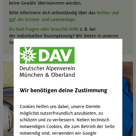
keine Gewähr übernommen werden.
Bitte informiere dich selbstständig über das
Wetter und
ggf. die Schnee- und Lawinenlage
.
Du hast Fragen oder brauchst Hilfe
z. B. bei
der individuellen Tourenplanung? Wir bieten in unseren
Servicestellen alpine Beratung aus erster Hand.
Wir benötigen deine Zustimmung
Cookies helfen uns dabei, unsere Dienste
möglichst nutzerfreundlich anzubieten, zu
schützen und zu verbessern. Neben technisch
notwendigen Cookies, die zum Betrieb der Seite
notwendig sind, verwenden wir Google