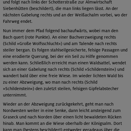
und folgt nach links der Schotterstraße zur Almwirtschaft
Siebenhütten (beschildert), die man links liegen lässt. An der
nächsten Gabelung rechts und an der Weißachalm vorbei, wo der
Fahrweg endet.
Nun immer dem Pfad folgend bachaufwärts, wobei man den
Bach quert (rote Punkte). An einer Bachverzweigung rechts
(Schild »Große Wolfsschlucht«) und am Talende nach rechts
steiler bergan. Es folgen stahlseilgesicherte, felsige Passagen und
eine erodierte Querung, bei der ein Seil zu Hilfe genommen
werden kann. Schließlich erreicht man einen Waldsattel, wendet
sich an einer Gabelung nach rechts (Schild »Schildenstein«) und
wandert bald über eine freie Wiese. Im wieder lichten Wald bis
zu einer Abzweigung, wo man nach rechts (Schild
»Schildenstein«) den zuletzt steilen, felsigen Gipfelabstecher
unternimmt.
Wieder an der Abzweigung zurückgekehrt, geht man nach
Nordwesten weiter in eine Senke, dann leicht ansteigend zum
Graseck und nach Norden über einen licht bewaldeten Rücken
hinab. Man kommt an die Wiese oberhalb der Königsalm. Dort
kann man (bestens beschildert) entweder geradeaus über die