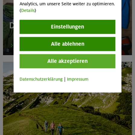
Analytics, um unsere Seite weiter zu optimieren.
(
Details
)
Die Ausrüstung fehlt?
Einstellungen
Alle ablehnen
zum Ausrüstungsverleih
Alle akzeptieren
Datenschutzerklärung
|
Impressum