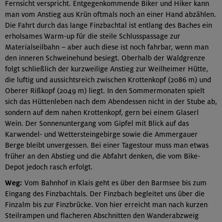
Fernsicht verspricht. Entgegenkommende Biker und Hiker kann
man vom Anstieg aus Krün oftmals noch an einer Hand abzählen.
Die Fahrt durch das lange Finzbachtal ist entlang des Baches ein
erholsames Warm-up für die steile Schlusspassage zur
Materialseilbahn – aber auch diese ist noch fahrbar, wenn man
den inneren Schweinehund besiegt. Oberhalb der Waldgrenze
folgt schließlich der kurzweilige Anstieg zur Weilheimer Hütte,
die luftig und aussichtsreich zwischen Krottenkopf (2086 m) und
Oberer Rißkopf (2049 m) liegt. In den Sommermonaten spielt
sich das Hüttenleben nach dem Abendessen nicht in der Stube ab,
sondern auf dem nahen Krottenkopf, gern bei einem Glaserl
Wein. Der Sonnenuntergang vom Gipfel mit Blick auf das
Karwendel- und Wettersteingebirge sowie die Ammergauer
Berge bleibt unvergessen. Bei einer Tagestour muss man etwas
früher an den Abstieg und die Abfahrt denken, die vom Bike-
Depot jedoch rasch erfolgt.
Weg:
Vom Bahnhof in Klais geht es über den Barmsee bis zum
Eingang des Finzbachtals. Der Finzbach begleitet uns über die
Finzalm bis zur Finzbrücke. Von hier erreicht man nach kurzen
Steilrampen und flacheren Abschnitten den Wanderabzweig