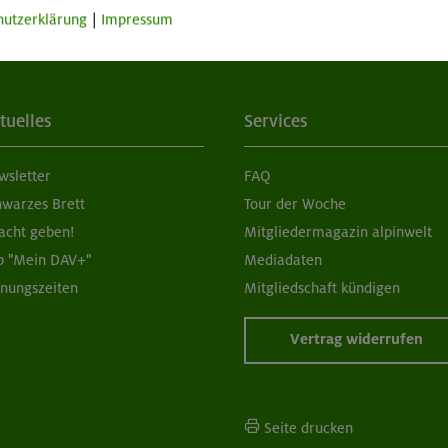
hutzerklärung
|
Impressum
tuelles
Services
wsletter
FAQ
hwarzes Brett
Tour der Woche
acht geben!
Mitgliedermagazin alpinwelt
p "Mein DAV+"
Mediadaten
fnungszeiten
Mitgliedschaft kündigen
Vertrag widerrufen
Seite drucken