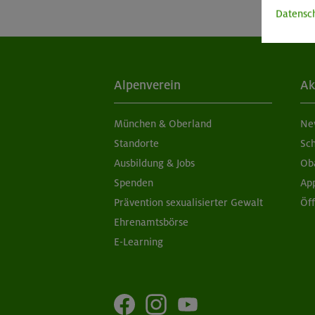
Datensc
Alpenverein
Ak
München & Oberland
Ne
Standorte
Sc
Ausbildung & Jobs
Ob
Spenden
Ap
Prävention sexualisierter Gewalt
Öf
Ehrenamtsbörse
E-Learning