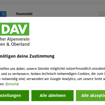
Tourenziel
Rabenkopf, 1556 m (
Ansicht im Bayernatlas
)
Gebirgsgruppe
Bayerische Voralpen (Benediktenwandgruppe)
P
Talort
Pessenbach, 640 m
c
Karte
enötigen deine Zustimmung
AV-Karte BY 11 "Isarwinkel, Benediktenwand"
1:25.000
helfen uns dabei, unsere Dienste möglichst nutzerfreundlich anzubie
Ö
 und zu verbessern. Neben technisch notwendigen Cookies, die zum 
e notwendig sind, verwenden wir Google Analytics, um unsere Seite w
en. (
Details
)
nstellungen
Alle ablehnen
Alle akzepti