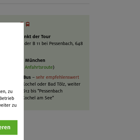


Anfahrt
Ausgangspunkt der Tour
arkplatz an der B 11 bei Pessenbach, 648
m
Mit Auto ab München
a. 1 Std. (
Anfahrtsroute
)
Mit Bahn & Bus
–
sehr empfehlenswert
Bahn
bis Kochel oder Bad Tölz, weiter
mit
Bus
9612 bis "Pessenbach
ten, zu
tzschlößl, Kochel am See"
Betrieb
eiter zu
eren