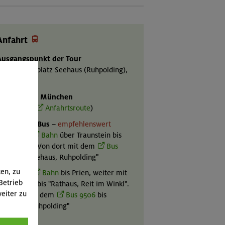

Anfahrt
Ausgangspunkt der Tour
anderparkplatz Seehaus (Ruhpolding),
750 m
Mit Auto ab München
a. 1,5 Std. (
Anfahrtsroute
)
Mit Bahn & Bus
–
empfehlenswert
ariante 1
:
Bahn
über Traunstein bis
uhpolding. Von dort mit dem
Bus
9506
bis "Seehaus, Ruhpolding"
ten, zu
ariante 2
:
Bahn
bis Prien, weiter mit
Betrieb
Bus 9505
bis "Rathaus, Reit im Winkl".
eiter zu
Von dort mit dem
Bus 9506
bis
Seehaus, Ruhpolding"