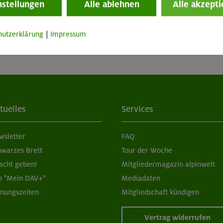
nstellungen
Alle ablehnen
Alle akzepti
hutzerklärung
|
Impressum
tuelles
Services
wsletter
FAQ
hwarzes Brett
Tour der Woche
acht geben!
Mitgliedermagazin alpinwelt
p "Mein DAV+"
Mediadaten
fnungszeiten
Mitgliedschaft kündigen
Vertrag widerrufen