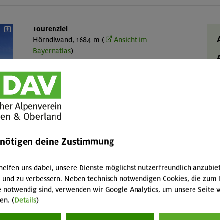
Tourenziel
Hörndlwand, 1684 m (
Ansicht im
Bayernatlas
)
Gebirgsgruppe
W
Chiemgauer Alpen
Talort
Ruhpolding, 656 m
c
Karte
AV-Karte BY 18 "Chiemgauer Alpen Mitte –
V
m
enötigen deine Zustimmung
Hochgern, Hochfelln", 1:25 000
R
GPS-Track
hoerndlwand.gpx
helfen uns dabei, unsere Dienste möglichst nutzerfreundlich anzubie
V
 und zu verbessern. Neben technisch notwendigen Cookies, die zum 
e notwendig sind, verwenden wir Google Analytics, um unsere Seite w
en. (
Details
)
"