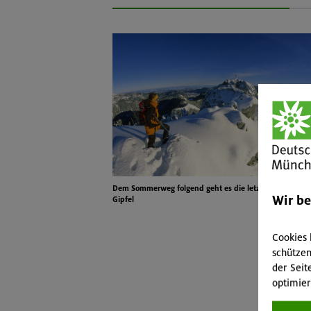
Dem Sommerweg folgend geht es die letzten Meter zu
Wir b
Gipfel
Cookies 
schützen
der Seit
optimier