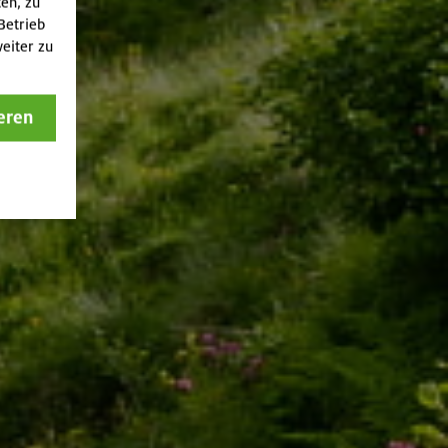
ten, zu
Betrieb
eiter zu
eren