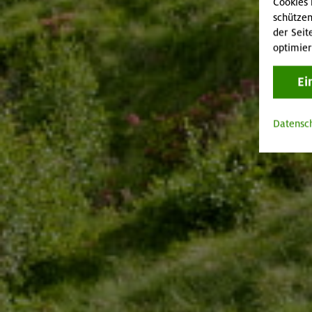
Cookies 
schützen
der Seit
optimier
Ei
Datensc