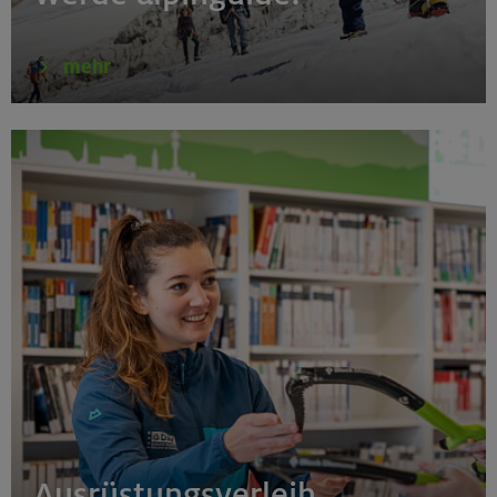
München
mehr
16.08.26
Schnupperkletterkurs indoor
München
18.08.26
Klettertreff Kids in den Sommerferien für 8-12 Jährige
Gilching
Ausrüstungsverleih