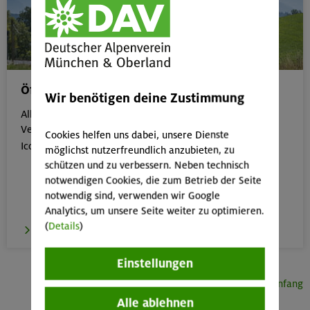
Öffentliche Anreise
Wir benötigen deine Zustimmung
Alle Veranstaltungen, die gut mit öffentlichen
Verkehrsmitteln erreichbar sind, erkennst du an dem
Cookies helfen uns dabei, unsere Dienste

Icon:
möglichst nutzerfreundlich anzubieten, zu
schützen und zu verbessern. Neben technisch
notwendigen Cookies, die zum Betrieb der Seite
notwendig sind, verwenden wir Google
Analytics, um unsere Seite weiter zu optimieren.
(
Details
)
zur Übersicht
Einstellungen
Seitenanfang
Alle ablehnen