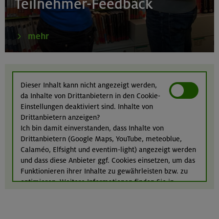
Teilnehmer-Feedback
2287 m
Leoganger Steinberge
mehr
22.08.26
MTB-Tour rund um das Demeljoch
Dieser Inhalt kann nicht angezeigt werden,
da Inhalte von Drittanbietern in den Cookie-
Karwendel
Einstellungen deaktiviert sind. Inhalte von
Drittanbietern anzeigen?
Ich bin damit einverstanden, dass Inhalte von
Drittanbietern (Google Maps, YouTube, meteoblue,
24.-28.08.26
Calaméo, Elfsight und eventim-light) angezeigt werden
Kinderkletterkurs für Anfänger im Altmühltal
und dass diese Anbieter ggf. Cookies einsetzen, um das
Funktionieren ihrer Inhalte zu gewährleisten bzw. zu
Südlicher Frankenjura
optimieren. Weitere Informationen finden Sie in
unserer
Datenschutzerklärung
.