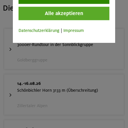
Die nächsten freien Plätze
Alle akzeptieren
Datenschutzerklärung
|
Impressum
14.-16.08.26
3000er-Rundtour in der Sonnblickgruppe
Goldberggruppe
14.-16.08.26
Schönbichler Horn 3133 m (Überschreitung)
Zillertaler Alpen