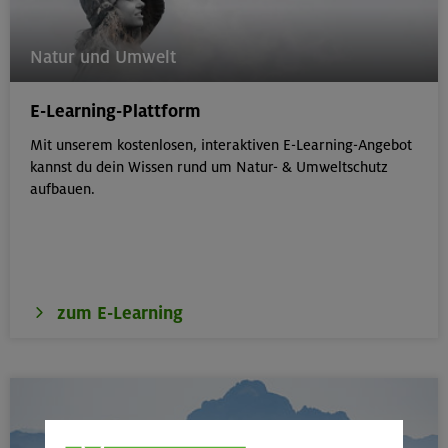
Natur und Umwelt
E-Learning-Plattform
Mit unserem kostenlosen, interaktiven E-Learning-Angebot
kannst du dein Wissen rund um Natur- & Umweltschutz
aufbauen.
zum E-Learning