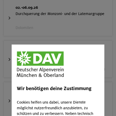
02.-06.09.26
Durchquerung der Monzoni- und der Latemargruppe
Dolomiten
05.09.26
Fahrtechnik II - Advanced
München und Umgebung (inkl. bayer. Voralpenraum)
Wir benötigen deine Zustimmung
10.-13.09.26
Alpinklettertraining
Cookies helfen uns dabei, unsere Dienste
möglichst nutzerfreundlich anzubieten, zu
Gardaseeberge
schützen und zu verbessern. Neben technisch