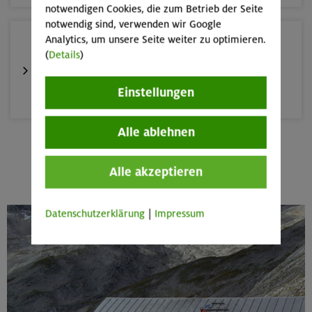
notwendigen Cookies, die zum Betrieb der Seite
notwendig sind, verwenden wir Google
Analytics, um unsere Seite weiter zu optimieren.
12.-16.09.26
(
Details
)
Klettersteige rund um und auf den Sellastock
Einstellungen
Dolomiten (Sellagruppe)
Alle ablehnen
20.09.26
Mehr anzeigen
Alle akzeptieren
Fahrtechnik II - Advanced
München und Umgebung (inkl. bayer. Voralpenraum)
Datenschutzerklärung
|
Impressum
26.-30.09.26
Stiege und Steige in der Sächsischen Schweiz