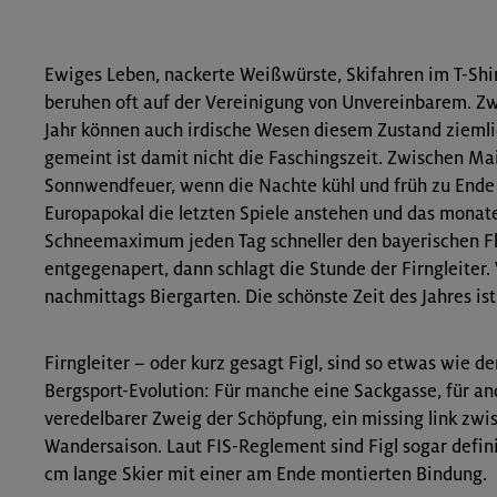
Ewiges Leben, nackerte Weißwürste, Skifahren im T-Shi
beruhen oft auf der Vereinigung von Unvereinbarem. Zw
Jahr können auch irdische Wesen diesem Zustand ziem
gemeint ist damit nicht die Faschingszeit. Zwischen M
Sonnwendfeuer, wenn die Nachte kühl und früh zu End
Europapokal die letzten Spiele anstehen und das monat
Schneemaximum jeden Tag schneller den bayerischen F
entgegenapert, dann schlagt die Stunde der Firngleiter.
nachmittags Biergarten. Die schönste Zeit des Jahres ist
Firngleiter – oder kurz gesagt Figl, sind so etwas wie d
Bergsport-Evolution: Für manche eine Sackgasse, für an
veredelbarer Zweig der Schöpfung, ein missing link zwi
Wandersaison. Laut FIS-Reglement sind Figl sogar definie
cm lange Skier mit einer am Ende montierten Bindung.