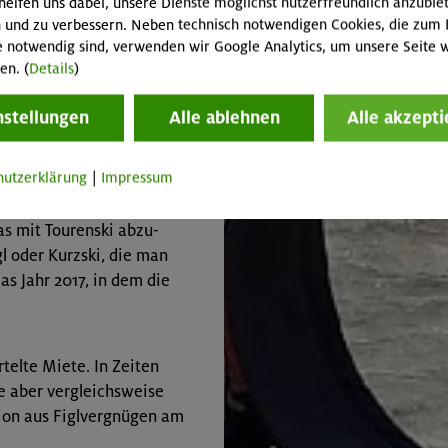
helfen uns dabei, unsere Dienste möglichst nutzerfreundlich anzubie
 und zu verbessern. Neben technisch notwendigen Cookies, die zum 
 Lahnspitz und
e notwendig sind, verwenden wir Google Analytics, um unsere Seite w
en. Nach wenigen steilen
en. (
Details
)
0-Höhenmeter-Hang in
nstellungen
Alle ablehnen
Alle akzepti
igln nämlich nicht sein.
hutzerklärung
|
Impressum
eländekante: Wie weit
cht: Zum Fahren reicht
as mit Tourenski abzu­
gl oder Kurzski, die man
as Jahr 2017, in dem die
rtelte Miete. In Zeiten
e aber vergleichs­weise
tion aus Figlvergnügen am