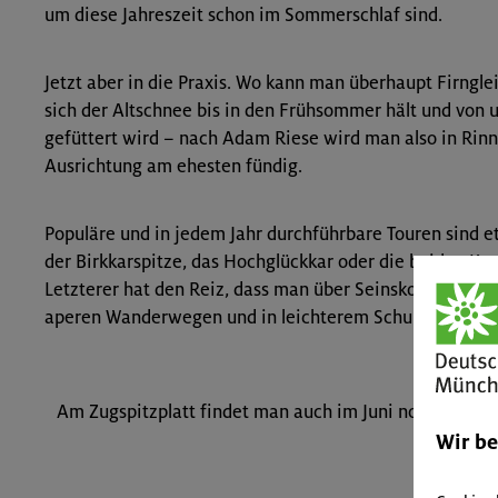
um diese Jahreszeit schon im Sommerschlaf sind.
Jetzt aber in die Praxis. Wo kann man überhaupt Firnglei
sich der Altschnee bis in den Frühsommer hält und vo
gefüttert wird – nach Adam Riese wird man also in Rin
Ausrichtung am ehes­ten fündig.
Populäre und in jedem Jahr durchführbare Touren sind 
der Birkkarspitze, das Hochglückkar oder die beiden Kar
Letzterer hat den Reiz, dass man über Seinskopf und Fe
aperen Wanderwegen und in leichterem Schuhwerk aufs
Am Zugspitzplatt findet man auch im Juni noch genug 
Wir b