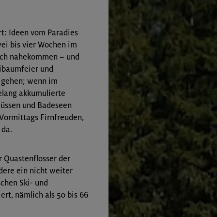
rt: Ideen vom Paradies
ei bis vier Wochen im
lich nahekommen – und
aibaumfeier und
e gehen; wenn im
elang akkumulierte
lüssen und Badeseen
 Vormittags Firnfreuden,
 da.
er Quastenflosser der
dere ein nicht weiter
schen Ski- und
rt, nämlich als 50 bis 66