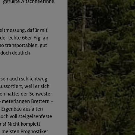
gefüllte Altschneerinne.
Zeitmessung, dafür mit
er echte 66er-Figl an
so transportablen, gut
doch deutlich
eisen auch schlichtweg
ssortiert, weil er sich
en hatte; der Schwester
b meterlangen Brettern –
 Eigenbau aus alten
noch voll steigeisenfeste
r’s! Nicht komplett
e meisten Prognostiker