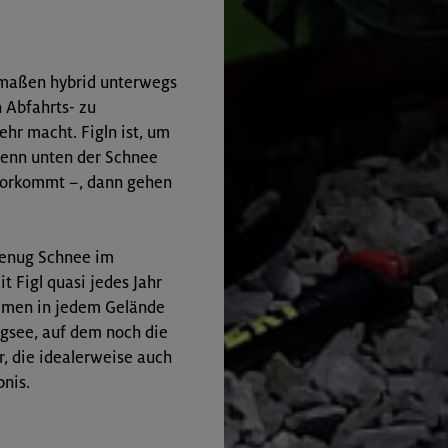
rmaßen hybrid unterwegs
n Abfahrts- zu
hr macht. Figln ist, um
Wenn unten der Schnee
 vorkommt –, dann gehen
ge­nug Schnee im
 Figl quasi jedes Jahr
ommen in jedem Gelände
rgsee, auf dem noch die
r, die idealerweise auch
bnis.