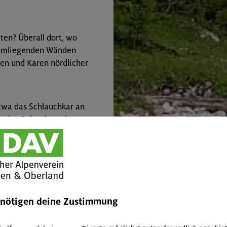
ten? Überall dort, wo
n umliegenden Wänden
nen und Karen nördlicher
etwa das Schlauchkar an
e des Soiernkessels.
ldernkreuz sogar auf
teigen kann.
→
Schnee für ein paar kurze
Schwünge.
enötigen deine Zustimmung