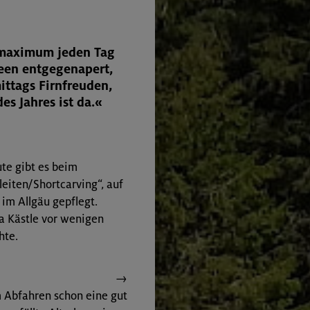
emaximum jeden Tag
seen entgegenapert,
ittags Firnfreuden,
es Jahres ist da.«
ute gibt es beim
eiten/Shortcarving“, auf
 im Allgäu gepflegt.
ma Kästle vor wenigen
hte.
→
m Abfahren schon eine gut