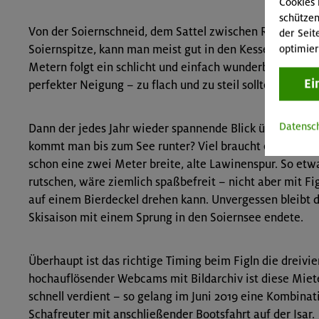
Cookies 
schützen
Von der Soi­ernschneid, dem Sattel zwischen Reißender
der Seit
Soiernspitze, kann man meist gut in den Kessel einfahr
optimier
Metern folgt ein schlicht und einfach wunderbarer 40
Ei
perfekter Neigung – zu flach und zu steil sollte es zum F
Datensc
Dann der jedes Jahr wieder spannende Blick über die G
kommt man bis zum See runter? Viel braucht es dafür ni
schon eine zwei Meter breite, alte Lawinenspur. So etw
rutschen, wäre ziemlich spaßbefreit – nicht aber mit Fi
auf einem Bierdeckel dre­hen kann. Unvergessen bleibt d
Skisaison mit einem Sprung in den Soiernsee endete.
Überhaupt ist das richtige Timing beim Figln die dreivie
hochauflösender Web­cams mit Bildarchiv ist diese Miet
schnell verdient – so gelang im Juni 2019 eine Kombina
Schafreuter mit anschließender Bootsfahrt auf der Isar.