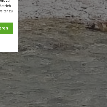
ten, zu
Betrieb
eiter zu
eren