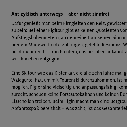
Antizyklisch unterwegs – aber nicht sinnfrei
Dafür genießt man beim Firngleiten den Reiz, gewisse
zu sein: Bei einer Figltour gibt es keinen Quotienten vo
Aufstiegshöhenmetern, ab dem eine Tour keinen Sinn me
hier ein Modewort unter­zubringen, gelebte Resilienz: 
nicht mehr reicht – ein Problem, das uns allen bekannt
wir ihm eben entgegen.
Eine Skitour wie das Kistenkar, die alle zehn Jahre mal 
Waldgürtel hat, um mit Tourenski durchzukommen, ist mit
möglich. Figler sind vielseitig und anpassungsfähig, k
zurecht, scheuen keine Forstautobah­nen und keinen Be
Eisschol­len treiben. Beim Figln macht man eine Bergtou
Abfahrtsspaß bereithält – was zählt, ist das Gesamterle