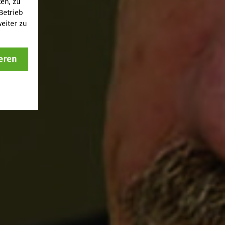
ten, zu
Betrieb
eiter zu
eren