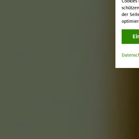
Cookies 
schützen
der Seit
optimier
Ei
Datensc