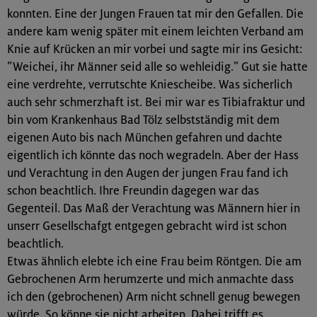
konnten. Eine der Jungen Frauen tat mir den Gefallen. Die
andere kam wenig später mit einem leichten Verband am
Knie auf Krücken an mir vorbei und sagte mir ins Gesicht:
”Weichei, ihr Männer seid alle so wehleidig.” Gut sie hatte
eine verdrehte, verrutschte Kniescheibe. Was sicherlich
auch sehr schmerzhaft ist. Bei mir war es Tibiafraktur und
bin vom Krankenhaus Bad Tölz selbstständig mit dem
eigenen Auto bis nach München gefahren und dachte
eigentlich ich könnte das noch wegradeln. Aber der Hass
und Verachtung in den Augen der jungen Frau fand ich
schon beachtlich. Ihre Freundin dagegen war das
Gegenteil. Das Maß der Verachtung was Männern hier in
unserr Gesellschafgt entgegen gebracht wird ist schon
beachtlich.
Etwas ähnlich elebte ich eine Frau beim Röntgen. Die am
Gebrochenen Arm herumzerte und mich anmachte dass
ich den (gebrochenen) Arm nicht schnell genug bewegen
würde. So könne sie nicht arbeiten. Dabei trifft es