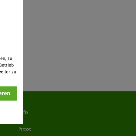
ten, zu
Betrieb
eiter zu
eren
Info
Presse