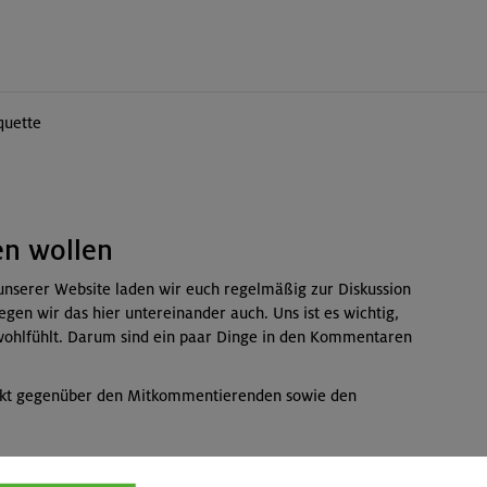
quette
en wollen
unserer Website laden wir euch regelmäßig zur Diskussion
egen wir das hier untereinander auch. Uns ist es wichtig,
r wohlfühlt. Darum sind ein paar Dinge in den Kommentaren
ekt gegenüber den Mitkommentierenden sowie den
d Hasspropaganda