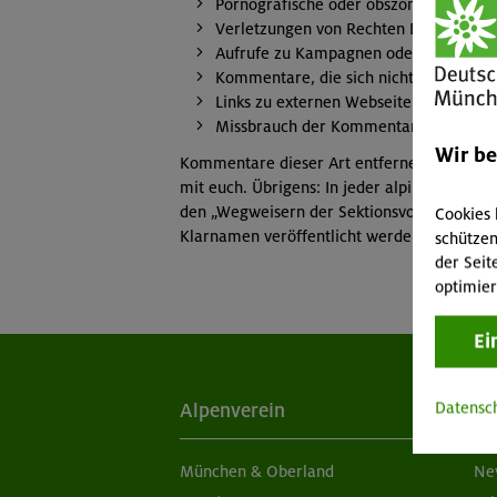
Pornografische oder obszöne Inhalte
Verletzungen von Rechten Dritter
Aufrufe zu Kampagnen oder Kundgeb
Kommentare, die sich nicht mit dem Th
Links zu externen Webseiten ohne Bez
Missbrauch der Kommentarfunktion fü
Wir b
Kommentare dieser Art entfernen wir. Seid 
mit euch. Übrigens: In jeder alpinwelt verö
den „Wegweisern der Sektionsvorstände“. Wir
Cookies 
Klarnamen veröffentlicht werden, bei der 
schützen
der Seit
optimier
Ei
Datensc
Alpenverein
Ak
München & Oberland
Ne