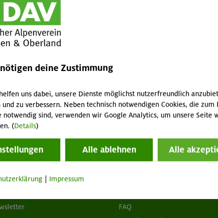
ungen
ema des jeweiligen Posts beschäftigen
ug zum ursprünglichen Post oder ohne Einordnung
r werbliche Zwecke
enötigen deine Zustimmung
nett zueinander – und wir freuen uns über den Austausch
ffentlichen wir eine Auswahl eurer Diskussionsbeiträge zu
 weisen darauf hin, dass diejenigen Beiträge, die unter
helfen uns dabei, unsere Dienste möglichst nutzerfreundlich anzubie
Auswahl bevorzugt werden.
 und zu verbessern. Neben technisch notwendigen Cookies, die zum 
e notwendig sind, verwenden wir Google Analytics, um unsere Seite w
en. (
Details
)
nstellungen
Alle ablehnen
Alle akzepti
hutzerklärung
|
Impressum
tuelles
Services
wsletter
FAQ