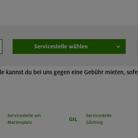
üstungsverleih
Online-Buchung
Rucksack
Servicestelle wählen
hen
h
 kannst du bei uns gegen eine Gebühr mieten, sofer
Servicestelle am
Servicestelle
GIL
Marienplatz
Gilching