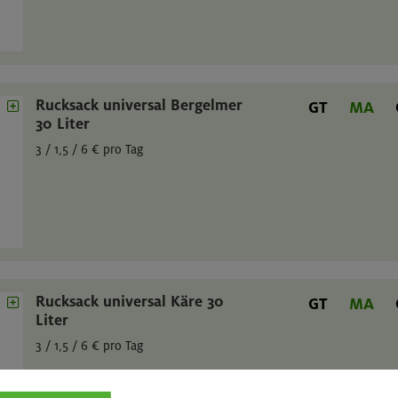
Rucksack universal Bergelmer
GT
MA
30 Liter
3 / 1,5 / 6 € pro Tag
Rucksack universal Käre 30
GT
MA
Liter
3 / 1,5 / 6 € pro Tag