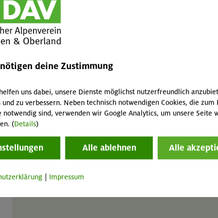
Rucksack universal Höner 32
GT
MA
Liter
enötigen deine Zustimmung
3 / 1,5 / 6 € pro Tag
helfen uns dabei, unsere Dienste möglichst nutzerfreundlich anzubie
 und zu verbessern. Neben technisch notwendigen Cookies, die zum 
e notwendig sind, verwenden wir Google Analytics, um unsere Seite w
en. (
Details
)
nstellungen
Alle ablehnen
Alle akzepti
Rucksack universal Brimer 32
GT
MA
Liter
hutzerklärung
|
Impressum
3 / 1,5 / 6 € pro Tag