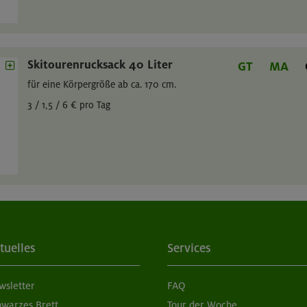
Skitourenrucksack 40 Liter
GT
MA
für eine Körpergröße ab ca. 170 cm.
3 / 1,5 / 6 € pro Tag
tuelles
Services
wsletter
FAQ
hwarzes Brett
Tour der Woche