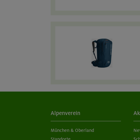
Alpenverein
Ak
München & Oberland
Ne
Standorte
Sc