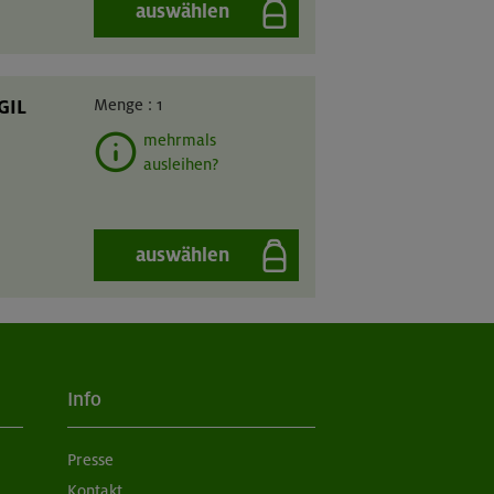
auswählen
GIL
Menge :
1
mehrmals
ausleihen?
auswählen
Info
Presse
Kontakt