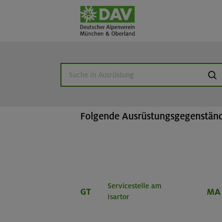
Home
Beratung & Verleih
Ausr
suc
Ausrüstungsverlei
Folgende Ausrüstungsgegenstände
Servicestelle am
GT
MA
Isartor