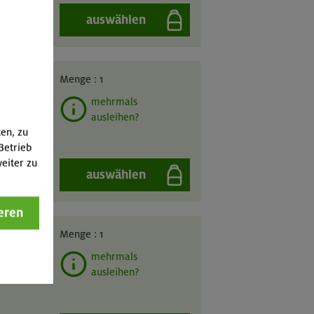
auswählen
GIL
Menge :
1
mehrmals
ausleihen?
ten, zu
Betrieb
eiter zu
auswählen
eren
GIL
Menge :
1
mehrmals
ausleihen?