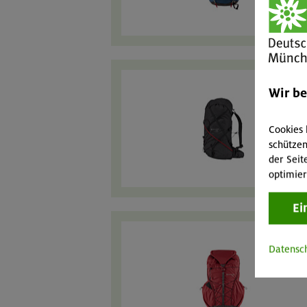
Wir b
Cookies 
schützen
der Seit
optimier
Ei
Datensc