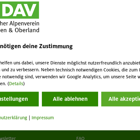
nchen & Oberland (<18 Jahre) / Nichtmitglied
Stirnlampe
GT
MA
enötigen deine Zustimmung
1 / 0,5 / 2 € pro Tag
helfen uns dabei, unsere Dienste möglichst nutzerfreundlich anzubie
 und zu verbessern. Neben technisch notwendigen Cookies, die zum 
e notwendig sind, verwenden wir Google Analytics, um unsere Seite w
en. (
Details
)
nstellungen
Alle ablehnen
Alle akzepti
hutzerklärung
|
Impressum
tuelles
Services
wsletter
FAQ