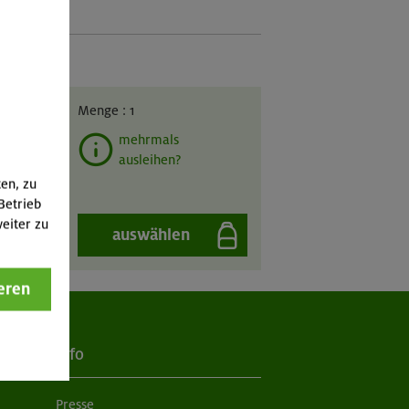
GIL
Menge :
1
mehrmals
ausleihen?
ten, zu
Betrieb
eiter zu
auswählen
eren
Info
Presse