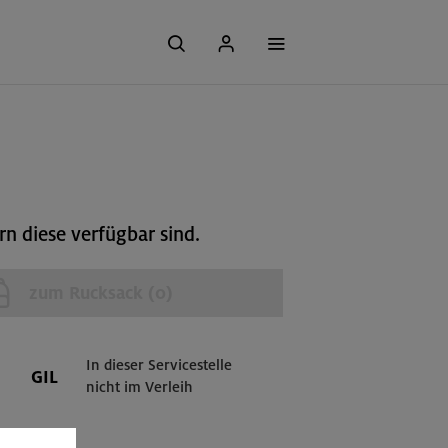
n diese verfügbar sind.
zum Rucksack (
0
)
In dieser Servicestelle
GIL
nicht im Verleih