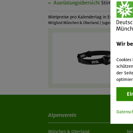
Ausrüstungsübersicht
Stirnlampe
Mietpreise pro Kalendertag in Euro:
Mitglied München & Oberland / Jugendmitglied Mü
Wir b
Cookies 
schützen
der Seit
optimier
Ei
Datensc
Alpenverein
Ak
München & Oberland
Ne