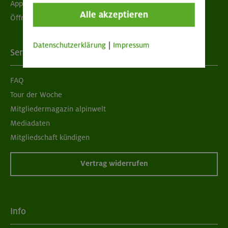
App "Mein DAV+"
Alle akzeptieren
Öffnungszeiten
Datenschutzerklärung
|
Impressum
Services
FAQ
Tour der Woche
Mitgliedermagazin alpinwelt
Mediadaten
Mitgliedschaft kündigen
Vertrag widerrufen
Info