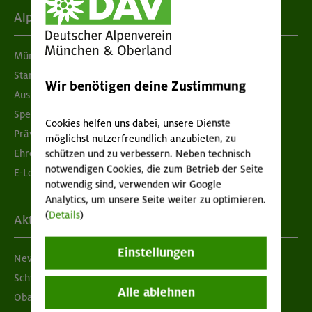
Alpenverein
München & Oberland
Standorte
Wir benötigen deine Zustimmung
Ausbildung & Jobs
Spenden
Cookies helfen uns dabei, unsere Dienste
Prävention sexualisierter Gewalt
möglichst nutzerfreundlich anzubieten, zu
Ehrenamtsbörse
schützen und zu verbessern. Neben technisch
notwendigen Cookies, die zum Betrieb der Seite
E-Learning
notwendig sind, verwenden wir Google
Analytics, um unsere Seite weiter zu optimieren.
(
Details
)
Aktuelles
Einstellungen
Newsletter
Schwarzes Brett
Alle ablehnen
Obacht geben!