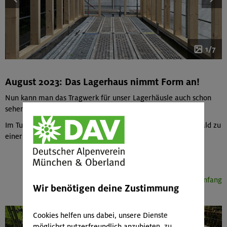
1/7
August 2023: Das Lagerhaus nimmt Form an!
Nun kann man das Tragwerk für unser Lagerhäusle auch schon
sehen! Es geht also gut voran mit dem Projekt.
Im Tunnel sieht man nun schon jede Menge Elemente, die bald zu
einer Boulderwand werden :)
Seitenanfang
Wir benötigen deine Zustimmung
Cookies helfen uns dabei, unsere Dienste
möglichst nutzerfreundlich anzubieten, zu