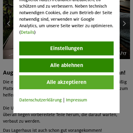
schützen und zu verbessern. Neben technisch
notwendigen Cookies, die zum Betrieb der Seite
notwendig sind, verwenden wir Google
Analytics, um unsere Seite weiter zu optimieren.
(
Details
)
Einstellungen
1/17
Alle ablehnen
August 2023: Mit großen Schritten geht's voran!
Alle akzeptieren
Die ersten Elemente sind an der Wand, es werden weiter fleißig
Platten vorbereitet und wir können auch immer mehr Leute zum
helfen auf der Baustelle motivieren!
Datenschutzerklärung
|
Impressum
Die Unterführung sieht nun auch richtig nach Baustelle aus,
überall liegen vorbereitete Teile herum, die darauf warten,
verbaut zu werden.
Das Lagerhaus ist auch schon gut vorangekommen!