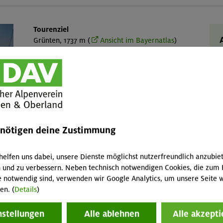
Tourenziel
Grünten, 1737 m (
Ansicht im Bayernatlas
)
Gebirgsgruppe
Allgäuer Voralpen
S
(
Talort
Sonthofen, 743 m
g
Karte
AV-Karte BY3 "Allgäuer Voralpen Ost" 1:25.000
enötigen deine Zustimmung
5
F
helfen uns dabei, unsere Dienste möglichst nutzerfreundlich anzubie
B
 und zu verbessern. Neben technisch notwendigen Cookies, die zum 
e notwendig sind, verwenden wir Google Analytics, um unsere Seite w
en. (
Details
)
nstellungen
Alle ablehnen
Alle akzepti