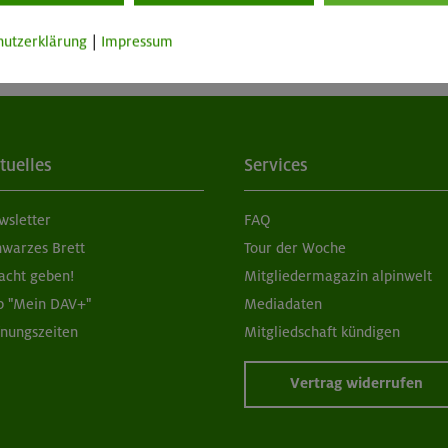
hutzerklärung
|
Impressum
tuelles
Services
wsletter
FAQ
hwarzes Brett
Tour der Woche
acht geben!
Mitgliedermagazin alpinwelt
p "Mein DAV+"
Mediadaten
fnungszeiten
Mitgliedschaft kündigen
Vertrag widerrufen