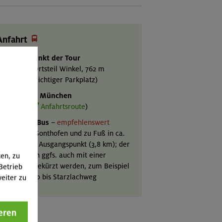

Anfahrt
Ausgangspunkt der Tour
onthofen, Ortsteil Winkel, 762 m
gebührenpflichtiger Parkplatz)
Mit Auto ab München
ut 2 Std. (
Anfahrtsroute
)
Mit Bahn & Bus
–
empfehlenswert
Bahn
bis Sonthofen und zu Fuß in ca.
0 Min. zum Ausgangspunkt (3,8 km); der
ußweg kann ggfs. auch mit einer
ten, zu
usfahrt abgekürzt werden, zum Beispiel
Betrieb
mit
Bus
20 bis Starzlachweg
eiter zu
eren