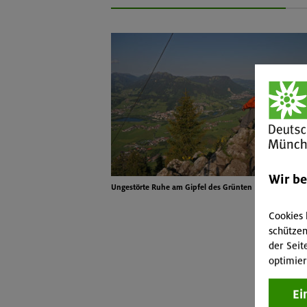
Wir b
Ungestörte Ruhe am Gipfel des Grünten
Cookies 
schützen
der Seit
optimier
Ei