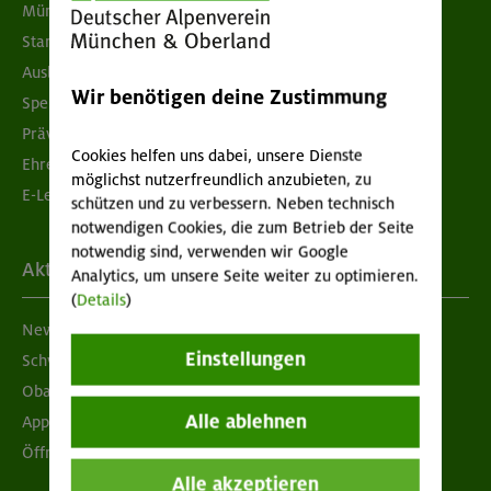
München & Oberland
Standorte
Ausbildung & Jobs
Wir benötigen deine Zustimmung
Spenden
Prävention sexualisierter Gewalt
Cookies helfen uns dabei, unsere Dienste
Ehrenamtsbörse
möglichst nutzerfreundlich anzubieten, zu
E-Learning
schützen und zu verbessern. Neben technisch
notwendigen Cookies, die zum Betrieb der Seite
notwendig sind, verwenden wir Google
Aktuelles
Analytics, um unsere Seite weiter zu optimieren.
(
Details
)
Newsletter
Einstellungen
Schwarzes Brett
Obacht geben!
Alle ablehnen
App "Mein DAV+"
Öffnungszeiten
Alle akzeptieren