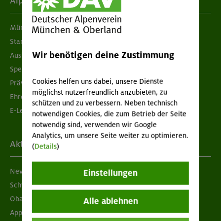
Alpenverein
München & Oberland
Standorte
Wir benötigen deine Zustimmung
Ausbildung & Jobs
Spenden
Cookies helfen uns dabei, unsere Dienste
Prävention sexualisierter Gewalt
möglichst nutzerfreundlich anzubieten, zu
Ehrenamtsbörse
schützen und zu verbessern. Neben technisch
E-Learning
notwendigen Cookies, die zum Betrieb der Seite
notwendig sind, verwenden wir Google
Analytics, um unsere Seite weiter zu optimieren.
Aktuelles
(
Details
)
Newsletter
Einstellungen
Schwarzes Brett
Obacht geben!
Alle ablehnen
App "Mein DAV+"