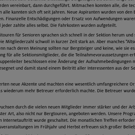
den vereinbart, dann durchgeführt. Mitmachen konnten alle, die tec
alle kannten sich oft seit Jahren. Neue Aspiranten wurden von den 
en. Finanzelle Entschädigungen oder Ersatz von Aufwendungen ware
jeder zahlte alles selbst. Die Fahrkosten wurden aufgeteilt.
itouren für Senioren sprachen sich schnell in der Sektion herum un
ie Mitgliederzahl schwoll in kurzer Zeit stark an. Aber manches "Alt
enn nach deren Meinung sollten nur Bergsteiger und keine, wie sie e
ng für alle Sektionsmitglieder, die die Teilnahmevoraussetzungen e
ruppenleiter beschlossen eine Änderung der Aufnahmebedingungen m
gnet und damit stand einem Beitritt aller Interessenten aus der Se
derten neue Akzente und machten eine wesentlich umfangreichere O
 wiederum mehr Betreuer erforderlich machte. Die Betreuer wurden
uchsen durch die vielen neuen Mitglieder immer stärker und der Ar
r Art, also nicht nur Bergtouren, angeboten werden. Unsere Pro
in Internetauftritt wurde geschaltet. Die monatlichen Treffen erford
sveranstaltungen im Frühjahr und Herbst erfreuen sich großer Belieb