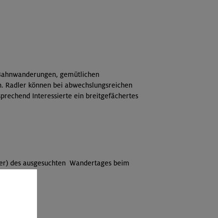
S-Bahnwanderungen, gemütlichen
n. Radler können bei abwechslungsreichen
rechend Interessierte ein breitgefächertes
ter) des ausgesuchten Wandertages beim