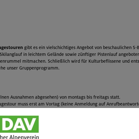
agestouren
gibt es ein vielschichtiges Angebot von beschaulichen 
ilanglauf in leichtem Gelände sowie zünftiger Pistenlauf angebote
rummel mitmachen. Schließlich wird für Kulturbeflissene und entsp
Siehe unser Gruppenprogramm.
zelnen Ausnahmen abgesehen) von montags bis freitags statt.
Tagestour muss erst am Vortag (keine Anmeldung auf Anrufbeantwor
ouren gilt der in den Ausschreibung angegebene Termin.
mm
zur Verfügung.
ndert mit.
it, die nicht unter Leistungsdruck stehen.
 erfahrene Tourenleiter leiten die Wanderungen.