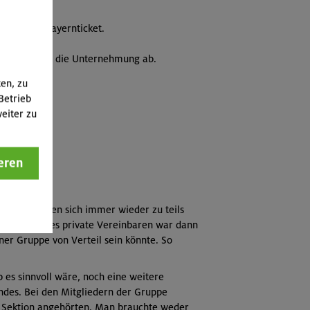
 mit dem Bayernticket.
m allgemeinen die Unternehmung ab.
ten, zu
Betrieb
eiter zu
eren
 verabredeten sich immer wieder zu teils
reden. Dieses private Vereinbaren war dann
er Gruppe von Verteil sein könnte. So
es sinnvoll wäre, noch eine weitere
ndes. Bei den Mitgliedern der Gruppe
er Sektion angehörten. Man brauchte weder