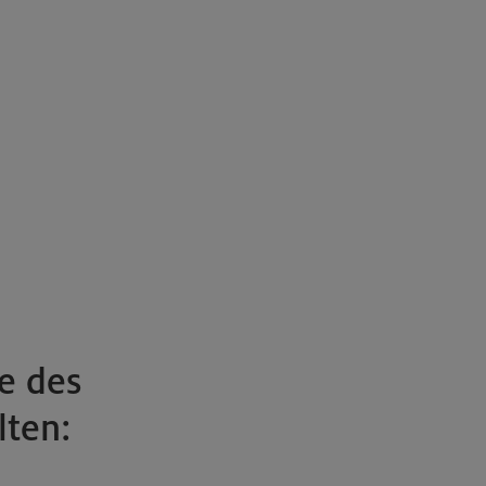
e des
lten: