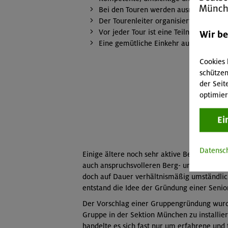
Bei den Touren werden ausreichend la
Der Tourenleiter organisiert Fahrgem
Vor jeder Tour ist eine Teilnahmegebüh
Wir b
Eine gemütliche Einkehr auf einer rus
Cookies 
schützen
der Seit
optimier
Ei
Datensc
Einige ältere noch sehr aktive Bergsteiger
auch anspruchsvolleren Berg- und Skitoure
doch auf Dauer verhältnismäßig umständlich
entstand die Idee der Gründung einer Seni
Der Vorschlag einer Gruppengründung wurde
Gruppe in der Sektion München zu installi
handelte es sich fast nur um erfahrene und