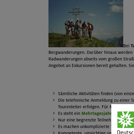
Bei
T
Bergwanderungen. Darüber hinaus werden Sk
Radwanderungen abseits vom großen Straßen
Angebot an Exkursionen bereit gehalten. 
Sämtliche Aktivitäten finden (von ein
Die telefonische Anmeldung zu einer 
Tourenleiter erfolgen. Für Mehrtagest
Es steht ein
Mehrtagesjahresprogra
Nur eine begrenzte Teilnehmerzahl wa
Es machen unkomplizierte Teilnehmer m
Kompetente, umsichtige und langjährig