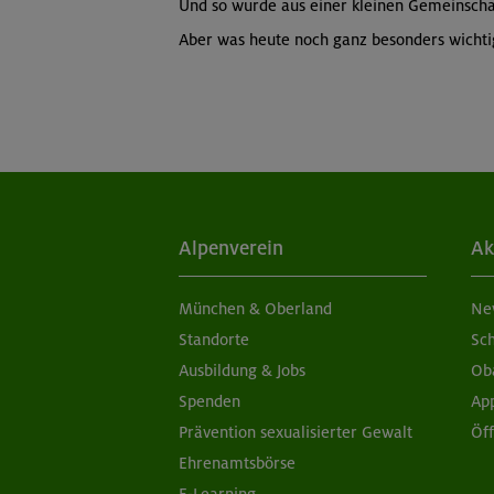
Und so wurde aus einer kleinen Gemeinschaf
Aber was heute noch ganz besonders wichtig 
Alpenverein
Ak
München & Oberland
Ne
Standorte
Sc
Ausbildung & Jobs
Ob
Spenden
Ap
Prävention sexualisierter Gewalt
Öf
Ehrenamtsbörse
E-Learning