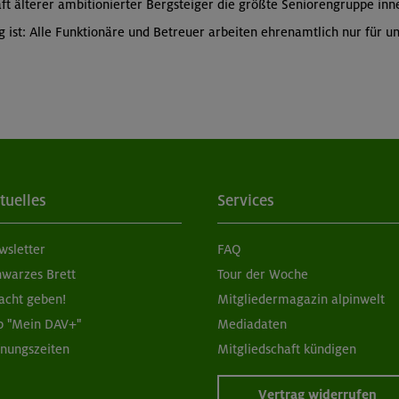
t älterer ambitionierter Bergsteiger die größte Seniorengruppe inn
ist: Alle Funktionäre und Betreuer arbeiten ehrenamtlich nur für un
tuelles
Services
wsletter
FAQ
hwarzes Brett
Tour der Woche
acht geben!
Mitgliedermagazin alpinwelt
p "Mein DAV+"
Mediadaten
fnungszeiten
Mitgliedschaft kündigen
Vertrag widerrufen