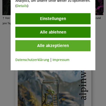
Analytics, um unsere Seite weiter zu optimieren.
(
Details
)
Einstellungen
↑ Von wegen Kaffeekränzchen: Die Seniorengruppe der Sektion München ist an rund
300 Tagen im Jahr unterwegs.
Alle ablehnen
zur Übersicht
Alle akzeptieren
Datenschutzerklärung
|
Impressum