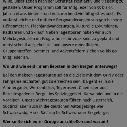
Wille, unser Leben nach der Berufstätigkeit aktiv und vielseitig zu
gestalten. Unser Programm soll für Mitglieder von 55 bis 95
Jahren etwas bieten – und entsprechend vielfältig ist es auch. Es
umfasst leichte und mittlere Bergwanderungen von 500 bis 1200
Höhenmetern, Flachlandwanderungen, kulturelle Exkursionen,
Radfahren und Skilauf. Neben Tagestouren haben wir auch
Mehrtagestouren im Programm – für 2024 sind 20 geplant und
meist schnell ausgebucht – und unsere monatlichen
Gruppentreffen, Sommer- und Adventsfeiern ziehen 60 bis 90
Mitglieder an.
Wo und wie seid ihr am liebsten in den Bergen unterwegs?
Bei den meisten Tagestouren sollen die Ziele mit dem ÖPNV oder
Fahrgemeinschaften gut zu erreichen sein. Da geht es in die
Ammergauer, Werdenfelser, Tegernseer, Chiemseer oder
Berchtesgadener Berge, ins Spitzinggebiet, Karwendel und in die
Voralpen. Unsere Mehrtagestouren führen nach Österreich,
Südtirol, aber auch in die deutschen Mittelgebirge wie
Schwarzwald, Harz, Sächsische Schweiz oder Erzgebirge.
Wer sollte sich eurer Gruppe anschließen und warum?