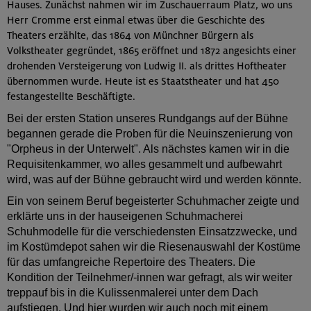
Hauses. Zunächst nahmen wir im Zuschauerraum Platz, wo uns
Herr Cromme erst einmal etwas über die Geschichte des
Theaters erzählte, das 1864 von Münchner Bürgern als
Volkstheater gegründet, 1865 eröffnet und 1872 angesichts einer
drohenden Versteigerung von Ludwig II. als drittes Hoftheater
übernommen wurde. Heute ist es Staatstheater und hat 450
festangestellte Beschäftigte.
Bei der ersten Station unseres Rundgangs auf der Bühne
begannen gerade die Proben für die Neuinszenierung von
"Orpheus in der Unterwelt". Als nächstes kamen wir in die
Requisitenkammer, wo alles gesammelt und aufbewahrt
wird, was auf der Bühne gebraucht wird und werden könnte.
Ein von seinem Beruf begeisterter Schuhmacher zeigte und
erklärte uns in der hauseigenen Schuhmacherei
Schuhmodelle für die verschiedensten Einsatzzwecke, und
im Kostümdepot sahen wir die Riesenauswahl der Kostüme
für das umfangreiche Repertoire des Theaters. Die
Kondition der Teilnehmer/-innen war gefragt, als wir weiter
treppauf bis in die Kulissenmalerei unter dem Dach
aufstiegen. Und hier wurden wir auch noch mit einem