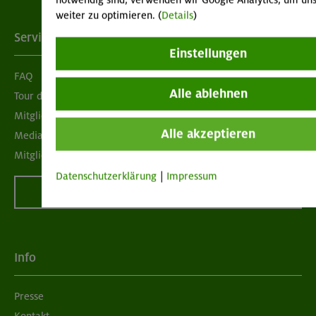
notwendig sind, verwenden wir Google Analytics, um uns
weiter zu optimieren. (
Details
)
Services
Einstellungen
FAQ
Alle ablehnen
Tour der Woche
Mitgliedermagazin alpinwelt
Alle akzeptieren
Mediadaten
Mitgliedschaft kündigen
Datenschutzerklärung
|
Impressum
Vertrag widerrufen
Info
Presse
Kontakt