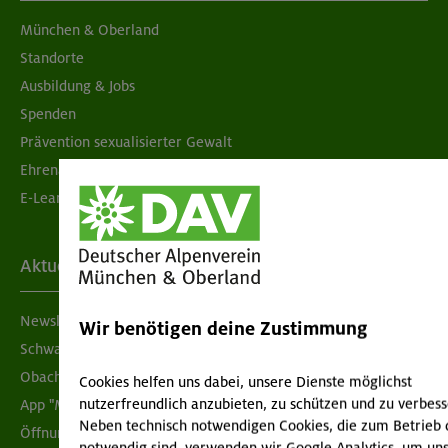
München & Oberland
Standorte
Ausbildung & Jobs
Spenden
Prävention sexualisierter Gewalt
Ehrenamtsbörse
E-Learning
Aktuelles
Newsletter
Wir benötigen deine Zustimmung
Schwarzes Brett
Obacht geben!
Cookies helfen uns dabei, unsere Dienste möglichst
nutzerfreundlich anzubieten, zu schützen und zu verbess
App "Mein DAV+"
Neben technisch notwendigen Cookies, die zum Betrieb 
Öffnungszeiten