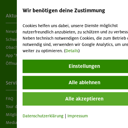
Wir benötigen deine Zustimmung
Aktuelles
Cookies helfen uns dabei, unsere Dienste möglichst
Newsletter
nutzerfreundlich anzubieten, zu schützen und zu verbess
Neben technisch notwendigen Cookies, die zum Betrieb 
Schwarzes Brett
notwendig sind, verwenden wir Google Analytics, um uns
Obacht geben!
weiter zu optimieren. (
Details
)
App "Mein DAV+"
Öffnungszeiten
Einstellungen
Alle ablehnen
Services
Alle akzeptieren
FAQ
Tour der Woche
Mitgliedermagazin alpinwelt
Datenschutzerklärung
|
Impressum
Mediadaten