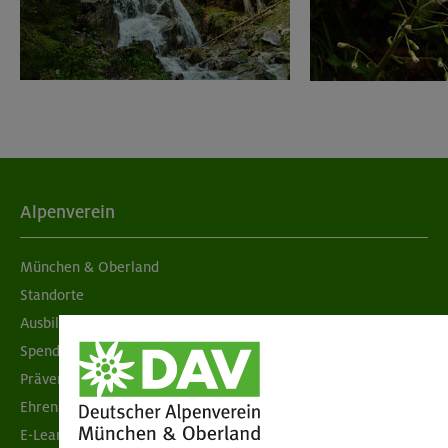
Alpenverein
München & Oberland
Standorte
Ausbildung & Jobs
Spenden
Prävention sexualisierter Gewalt
Ehrenamtsbörse
E-Learning