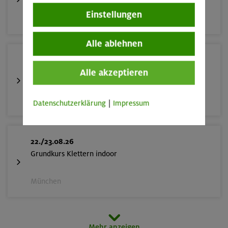
Einstellungen
München
Alle ablehnen
22./23.08.26
Alle akzeptieren
Bouldern für Einsteiger indoor
München
Datenschutzerklärung
|
Impressum
22./23.08.26
Grundkurs Klettern indoor
München
23.08.26
Mehr anzeigen