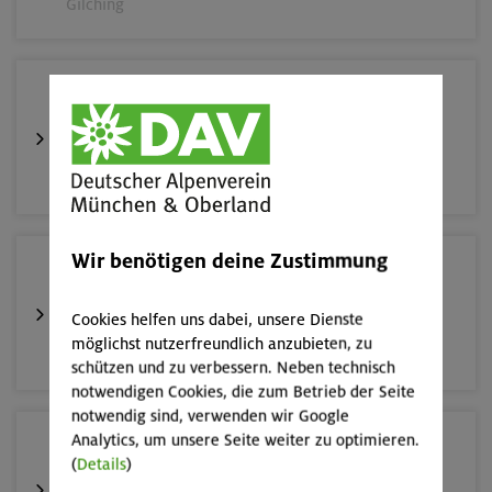
Gilching
17./18./19.08.26
Aufbaukurs Klettern indoor (3 Termine)
München
Wir benötigen deine Zustimmung
16.08.26
Schnupperkletterkurs indoor
Cookies helfen uns dabei, unsere Dienste
möglichst nutzerfreundlich anzubieten, zu
München
schützen und zu verbessern. Neben technisch
notwendigen Cookies, die zum Betrieb der Seite
notwendig sind, verwenden wir Google
Analytics, um unsere Seite weiter zu optimieren.
19.08.26
(
Details
)
Schnupperkletterkurs indoor