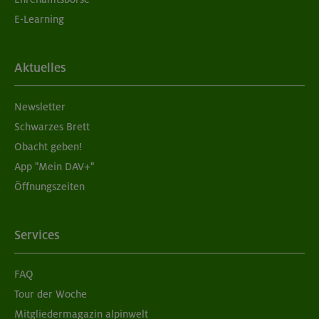
München
E-Learning
05./06.09.26
Aktuelles
Aufbaukurs Klettern indoor (2 Termine)
Newsletter
München
Schwarzes Brett
Obacht geben!
App "Mein DAV+"
05./06.09.26
Öffnungszeiten
Grundkurs Klettern indoor für Frauen
München
Services
FAQ
07./14./21.09.26
Tour der Woche
Aufbaukurs Klettern indoor (3 Termine)
Mitgliedermagazin alpinwelt