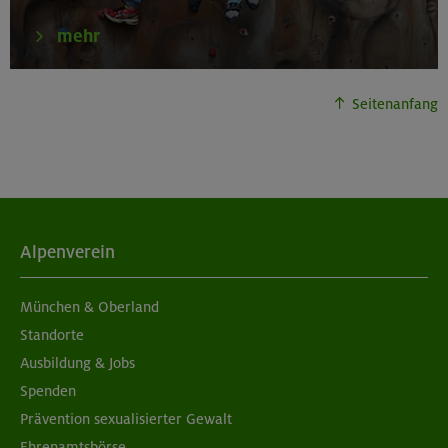
mehr
02.09.26
Schnupperkletterkurs indoor
Seitenanfang
München
04./11.09.26
Grundkurs Klettern indoor
Alpenverein
München
München & Oberland
Standorte
Ausbildung & Jobs
05./06.09.26
Spenden
Grundkurs Klettern indoor
Prävention sexualisierter Gewalt
Ehrenamtsbörse