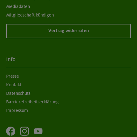
Mediadaten
München
Mitgliedschaft kündigen
Vertrag widerrufen
06.09.26
Schnupperkletterkurs indoor
Info
München
Presse
Kontakt
08./09.09.26
Grundkurs Klettern indoor
Datenschutz
Barrierefreiheitserklärung
München
Impressum