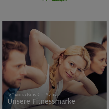
Schnupperkletterkurs indoor
München
25.08./01./08.09.26
Aufbaukurs Klettern indoor (3 Termine)
Gilching
26.08.26
Schnupperkletterkurs indoor
10 Trainings für 10 € im Monat
München
Unsere Fitnessmarke