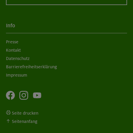
09.09.26
Schnupperkletterkurs indoor
Info
München
Presse
Kontakt
10./17.09.26
Bouldern für Einsteiger indoor
Datenschutz
Barrierefreiheitserklärung
München
Impressum
Seite drucken
Seitenanfang