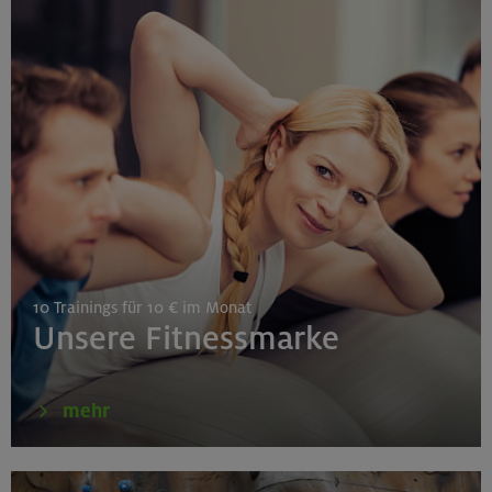
27./28.08.26
Grundkurs Klettern indoor
Gilching
30.08./06./13.09.26
Klettertechnik- und Taktikcoaching indoor
10 Trainings für 10 € im Monat
München
Unsere Fitnessmarke
30.08.26
mehr
Schnupperkletterkurs indoor
München