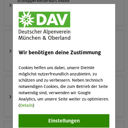
Schnupperkletterkurs indoor
München
19.08.26
Schnupperkletterkurs indoor
Wir benötigen deine Zustimmung
München
Cookies helfen uns dabei, unsere Dienste
möglichst nutzerfreundlich anzubieten, zu
schützen und zu verbessern. Neben technisch
22./23.08.26
notwendigen Cookies, die zum Betrieb der Seite
Bouldern für Einsteiger indoor
notwendig sind, verwenden wir Google
Analytics, um unsere Seite weiter zu optimieren.
(
Details
)
München
Einstellungen