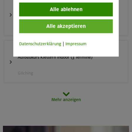
23.08.26
Alle ablehnen
Schnupperkletterkurs indoor
Alle akzeptieren
München
Datenschutzerklärung
|
Impressum
25.08./01./08.09.26
Aufbaukurs Klettern indoor (3 Termine)
Gilching
26.08.26
Mehr anzeigen
Schnupperkletterkurs indoor
München