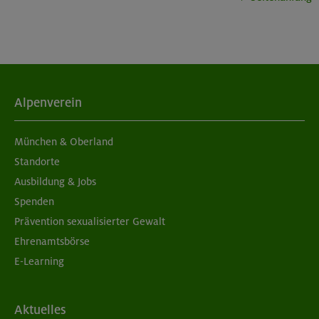
München
05./06.09.26
Aufbaukurs Klettern indoor (2 Termine)
Alpenverein
München
München & Oberland
Standorte
Ausbildung & Jobs
05./06.09.26
Spenden
Grundkurs Klettern indoor für Frauen
Prävention sexualisierter Gewalt
Ehrenamtsbörse
München
E-Learning
07./14./21.09.26
Aktuelles