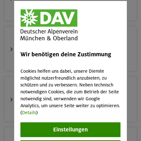
München
17./18./19.08.26
Aufbaukurs Klettern indoor (3 Termine)
Wir benötigen deine Zustimmung
München
Cookies helfen uns dabei, unsere Dienste
möglichst nutzerfreundlich anzubieten, zu
schützen und zu verbessern. Neben technisch
16.08.26
notwendigen Cookies, die zum Betrieb der Seite
Schnupperkletterkurs indoor
notwendig sind, verwenden wir Google
Analytics, um unsere Seite weiter zu optimieren.
München
(
Details
)
Einstellungen
19.08.26