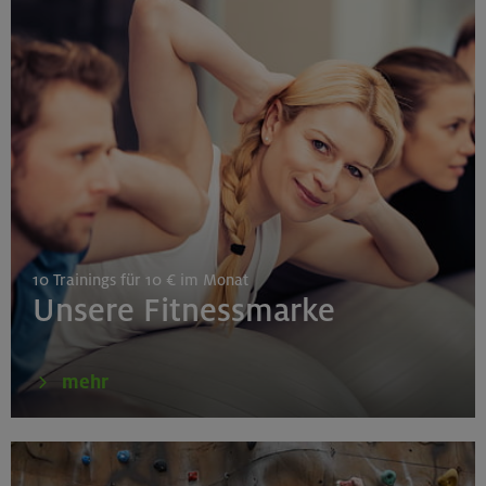
23.08.26
Schnupperkletterkurs indoor
München
25.08./01./08.09.26
Aufbaukurs Klettern indoor (3 Termine)
10 Trainings für 10 € im Monat
Gilching
Unsere Fitnessmarke
26.08.26
mehr
Schnupperkletterkurs indoor
München