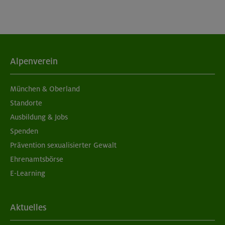
München
02.09.26
Schnupperkletterkurs indoor
Alpenverein
München
München & Oberland
Standorte
Ausbildung & Jobs
04./11.09.26
Spenden
Grundkurs Klettern indoor
Prävention sexualisierter Gewalt
Ehrenamtsbörse
München
E-Learning
05./06.09.26
Aktuelles
Grundkurs Klettern indoor