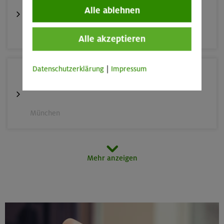
Schnupperkletterkurs indoor
Alle ablehnen
München
Alle akzeptieren
Datenschutzerklärung
|
Impressum
22./23.08.26
Bouldern für Einsteiger indoor
München
22./23.08.26
Mehr anzeigen
Grundkurs Klettern indoor
München