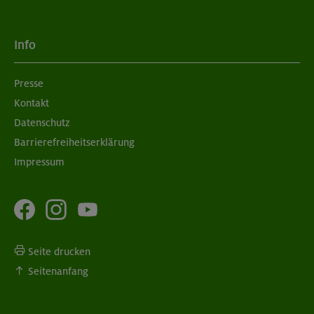
Aufbaukurs Klettern indoor (3 Termine)
Info
München
Presse
Kontakt
06.09.26
Schnupperkletterkurs indoor
Datenschutz
Barrierefreiheitserklärung
München
Impressum
Seite drucken
Seitenanfang