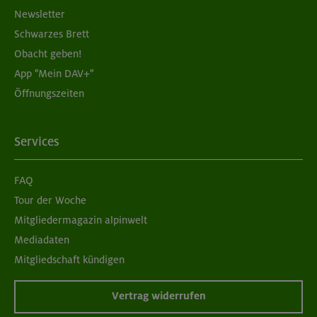
Newsletter
München
Schwarzes Brett
Obacht geben!
App "Mein DAV+"
05./06.09.26
Öffnungszeiten
Aufbaukurs Klettern indoor (2 Termine)
München
Services
FAQ
05./06.09.26
Tour der Woche
Grundkurs Klettern indoor für Frauen
Mitgliedermagazin alpinwelt
Mediadaten
München
Mitgliedschaft kündigen
Vertrag widerrufen
07./14./21.09.26