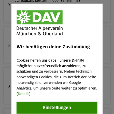
Aufbaukurs Klettern indoor (3 Termine)
München
16.08.26
Schnupperkletterkurs indoor
Wir benötigen deine Zustimmung
München
Cookies helfen uns dabei, unsere Dienste
möglichst nutzerfreundlich anzubieten, zu
schützen und zu verbessern. Neben technisch
19.08.26
notwendigen Cookies, die zum Betrieb der Seite
Schnupperkletterkurs indoor
notwendig sind, verwenden wir Google
Analytics, um unsere Seite weiter zu optimieren.
(
Details
)
München
Einstellungen