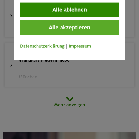
22./23.08.26
Alle ablehnen
Bouldern für Einsteiger indoor
Alle akzeptieren
München
Datenschutzerklärung
|
Impressum
22./23.08.26
Grundkurs Klettern indoor
München
23.08.26
Mehr anzeigen
Schnupperkletterkurs indoor
München