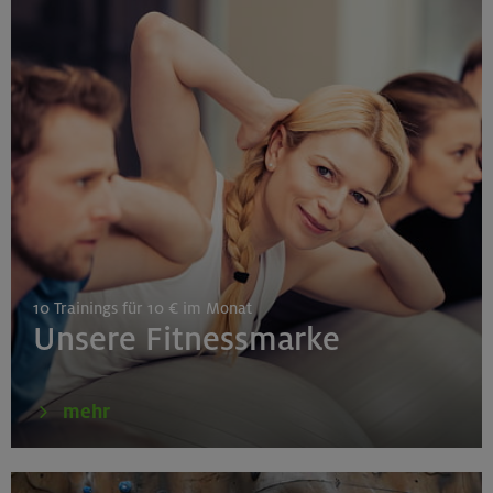
25.08./01./08.09.26
Aufbaukurs Klettern indoor (3 Termine)
Gilching
26.08.26
Schnupperkletterkurs indoor
10 Trainings für 10 € im Monat
München
Unsere Fitnessmarke
27./28.08.26
mehr
Grundkurs Klettern indoor
Gilching