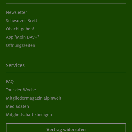
Aufbaukurs Klettern indoor (2 Termine)
Newsletter
München
Schwarzes Brett
Obacht geben!
App "Mein DAV+"
05./06.09.26
Öffnungszeiten
Grundkurs Klettern indoor für Frauen
München
Services
FAQ
07./14./21.09.26
Tour der Woche
Aufbaukurs Klettern indoor (3 Termine)
Mitgliedermagazin alpinwelt
Mediadaten
München
Mitgliedschaft kündigen
Vertrag widerrufen