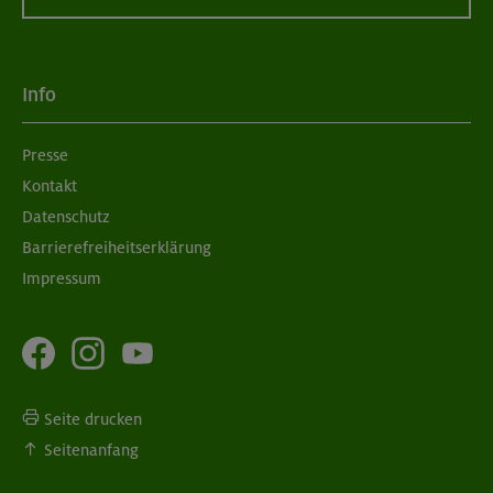
06.09.26
Schnupperkletterkurs indoor
Info
München
Presse
Kontakt
08./09.09.26
Grundkurs Klettern indoor
Datenschutz
Barrierefreiheitserklärung
München
Impressum
Seite drucken
Seitenanfang