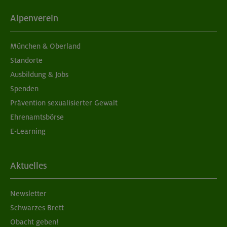
Aufbaukurs Klettern indoor (2 Termine)
Alpenverein
München
München & Oberland
Standorte
Ausbildung & Jobs
05./06.09.26
Spenden
Grundkurs Klettern indoor für Frauen
Prävention sexualisierter Gewalt
Ehrenamtsbörse
München
E-Learning
07./14./21.09.26
Aktuelles
Aufbaukurs Klettern indoor (3 Termine)
Newsletter
München
Schwarzes Brett
Obacht geben!