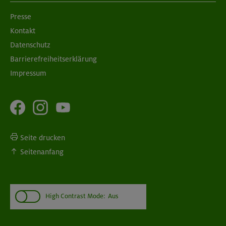
Presse
Kontakt
10./17.09.26
Bouldern für Einsteiger indoor
Datenschutz
Barrierefreiheitserklärung
München
Impressum
Seite drucken
Seitenanfang
High Contrast Mode:
Aus