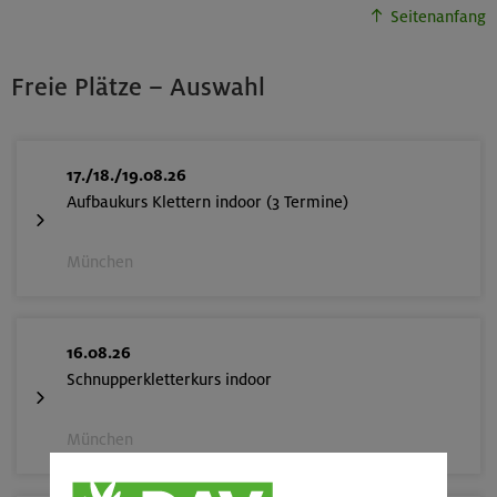
Seitenanfang
Freie Plätze – Auswahl
17./18./19.08.26
Aufbaukurs Klettern indoor (3 Termine)
München
16.08.26
Schnupperkletterkurs indoor
München