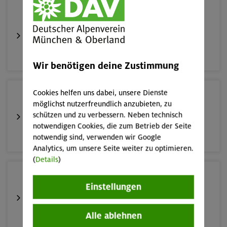
19.08.26
Schnupperkletterkurs indoor
München
Wir benötigen deine Zustimmung
Cookies helfen uns dabei, unsere Dienste
22./23.08.26
möglichst nutzerfreundlich anzubieten, zu
Bouldern für Einsteiger indoor
schützen und zu verbessern. Neben technisch
notwendigen Cookies, die zum Betrieb der Seite
München
notwendig sind, verwenden wir Google
Analytics, um unsere Seite weiter zu optimieren.
(
Details
)
23.08.26
Einstellungen
Schnupperkletterkurs indoor
Alle ablehnen
München