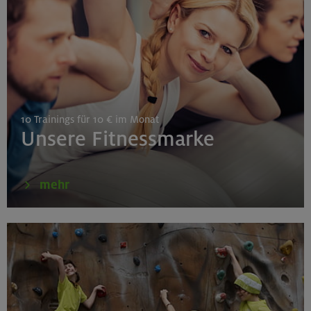
Gilching
30.08./06./13.09.26
Klettertechnik- und Taktikcoaching indoor
10 Trainings für 10 € im Monat
München
Unsere Fitnessmarke
30.08.26
mehr
Schnupperkletterkurs indoor
München
02.09.26
Schnupperkletterkurs indoor