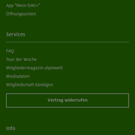
App "Mein DAV+"
06.09.26
Öffnungszeiten
Schnupperkletterkurs indoor
München
Services
FAQ
08./09.09.26
Tour der Woche
Grundkurs Klettern indoor
Mitgliedermagazin alpinwelt
Mediadaten
München
Mitgliedschaft kündigen
Vertrag widerrufen
09.09.26
Schnupperkletterkurs indoor
Info
München