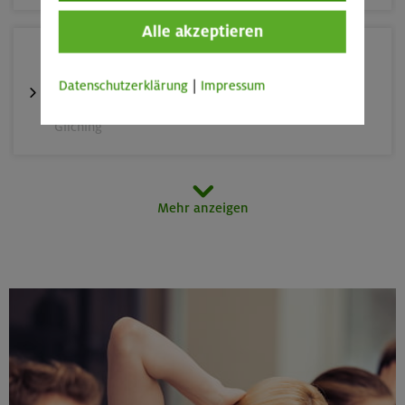
Alle akzeptieren
25.08./01./08.09.26
Aufbaukurs Klettern indoor (3 Termine)
Datenschutzerklärung
|
Impressum
Gilching
26.08.26
Mehr anzeigen
Schnupperkletterkurs indoor
München
27./28.08.26
Grundkurs Klettern indoor