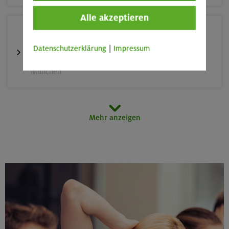
Alle akzeptieren
22./23.08.26
Grundkurs Klettern indoor
Datenschutzerklärung
|
Impressum
München
23.08.26
Mehr anzeigen
Schnupperkletterkurs indoor
München
25.08./01./08.09.26
Aufbaukurs Klettern indoor (3 Termine)