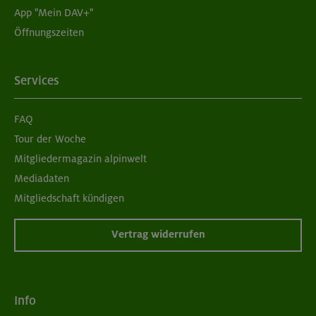
App "Mein DAV+"
05./06.09.26
Öffnungszeiten
Grundkurs Klettern indoor für Frauen
München
Services
FAQ
07./14./21.09.26
Tour der Woche
Aufbaukurs Klettern indoor (3 Termine)
Mitgliedermagazin alpinwelt
Mediadaten
München
Mitgliedschaft kündigen
Vertrag widerrufen
06.09.26
Schnupperkletterkurs indoor
Info
München