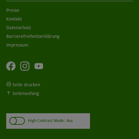
Presse
Kontakt
08./09.09.26
Grundkurs Klettern indoor
Datenschutz
Barrierefreiheitserklärung
München
Impressum
Seite drucken
Seitenanfang
High Contrast Mode:
Aus