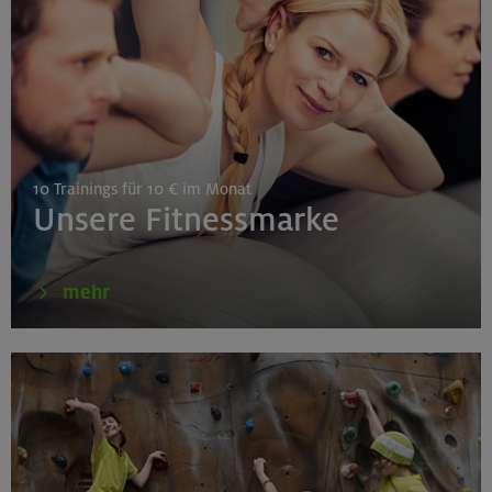
Gilching
26.08.26
Schnupperkletterkurs indoor
10 Trainings für 10 € im Monat
München
Unsere Fitnessmarke
27./28.08.26
mehr
Grundkurs Klettern indoor
Gilching
30.08./06./13.09.26
Klettertechnik- und Taktikcoaching indoor