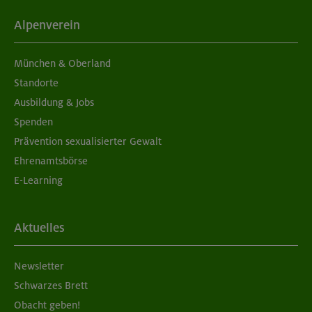
Grundkurs Klettern indoor
Alpenverein
München
München & Oberland
Standorte
Ausbildung & Jobs
05./06.09.26
Spenden
Grundkurs Klettern indoor
Prävention sexualisierter Gewalt
Ehrenamtsbörse
München
E-Learning
05./06.09.26
Aktuelles
Aufbaukurs Klettern indoor (2 Termine)
Newsletter
München
Schwarzes Brett
Obacht geben!