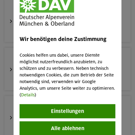
16.08.26
Schnupperkletterkurs indoor
München
Wir benötigen deine Zustimmung
Cookies helfen uns dabei, unsere Dienste
19.08.26
möglichst nutzerfreundlich anzubieten, zu
Schnupperkletterkurs indoor
schützen und zu verbessern. Neben technisch
notwendigen Cookies, die zum Betrieb der Seite
München
notwendig sind, verwenden wir Google
Analytics, um unsere Seite weiter zu optimieren.
(
Details
)
22./23.08.26
Einstellungen
Bouldern für Einsteiger indoor
Alle ablehnen
München