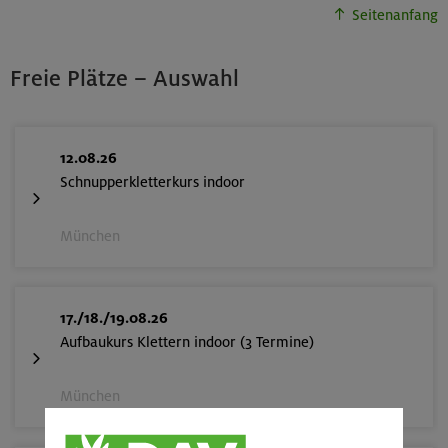
Seitenanfang
Freie Plätze – Auswahl
12.08.26
Schnupperkletterkurs indoor
München
17./18./19.08.26
Aufbaukurs Klettern indoor (3 Termine)
München