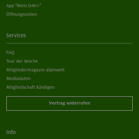
App "Mein DAV+"
06.09.26
Öffnungszeiten
Schnupperkletterkurs indoor
München
Services
FAQ
08./09.09.26
Tour der Woche
Grundkurs Klettern indoor
Mitgliedermagazin alpinwelt
Mediadaten
München
Mitgliedschaft kündigen
Vertrag widerrufen
09.09.26
Schnupperkletterkurs indoor
Info
München