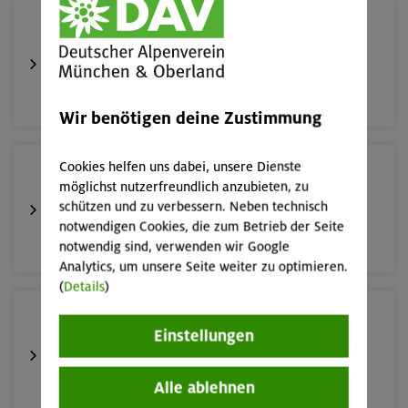
19.08.26
Schnupperkletterkurs indoor
München
Wir benötigen deine Zustimmung
Cookies helfen uns dabei, unsere Dienste
22./23.08.26
möglichst nutzerfreundlich anzubieten, zu
Bouldern für Einsteiger indoor
schützen und zu verbessern. Neben technisch
notwendigen Cookies, die zum Betrieb der Seite
München
notwendig sind, verwenden wir Google
Analytics, um unsere Seite weiter zu optimieren.
(
Details
)
23.08.26
Einstellungen
Schnupperkletterkurs indoor
Alle ablehnen
München