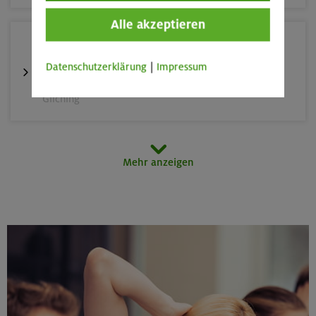
Alle akzeptieren
25.08./01./08.09.26
Aufbaukurs Klettern indoor (3 Termine)
Datenschutzerklärung
|
Impressum
Gilching
26.08.26
Mehr anzeigen
Schnupperkletterkurs indoor
München
27./28.08.26
Grundkurs Klettern indoor