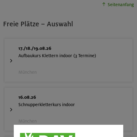
Seitenanfang
Freie Plätze – Auswahl
17./18./19.08.26
Aufbaukurs Klettern indoor (3 Termine)
München
16.08.26
Schnupperkletterkurs indoor
München