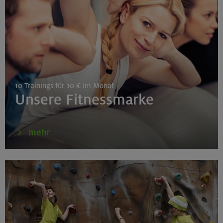
Gilching
30.08./06./13.09.26
Klettertechnik- und Taktikcoaching indoor
10 Trainings für 10 € im Monat
München
Unsere Fitnessmarke
30.08.26
mehr
Schnupperkletterkurs indoor
München
02.09.26
Schnupperkletterkurs indoor