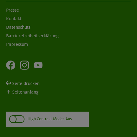
Presse
Kontakt
10./17.09.26
Bouldern für Einsteiger indoor
Datenschutz
Barrierefreiheitserklärung
München
Impressum
Seite drucken
Seitenanfang
High Contrast Mode:
Aus