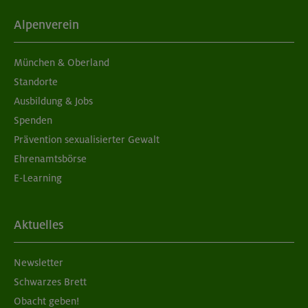
Aufbaukurs Klettern indoor (2 Termine)
Alpenverein
München
München & Oberland
Standorte
Ausbildung & Jobs
05./06.09.26
Spenden
Grundkurs Klettern indoor für Frauen
Prävention sexualisierter Gewalt
Ehrenamtsbörse
München
E-Learning
07./14./21.09.26
Aktuelles
Aufbaukurs Klettern indoor (3 Termine)
Newsletter
München
Schwarzes Brett
Obacht geben!