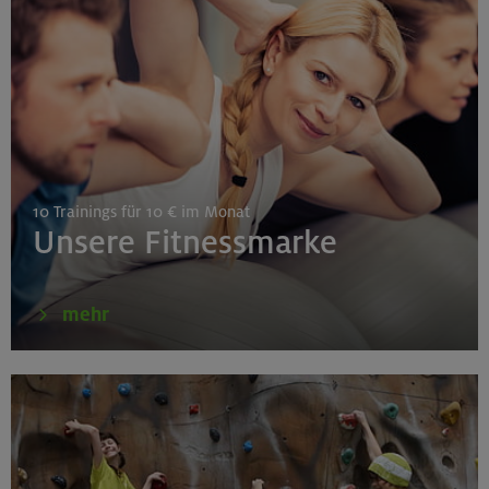
Gilching
26.08.26
Schnupperkletterkurs indoor
10 Trainings für 10 € im Monat
München
Unsere Fitnessmarke
27./28.08.26
mehr
Grundkurs Klettern indoor
Gilching
30.08./06./13.09.26