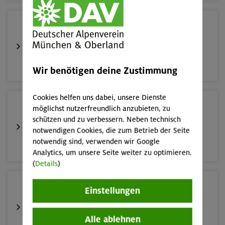
16.08.26
Schnupperkletterkurs indoor
München
Wir benötigen deine Zustimmung
Cookies helfen uns dabei, unsere Dienste
19.08.26
möglichst nutzerfreundlich anzubieten, zu
Schnupperkletterkurs indoor
schützen und zu verbessern. Neben technisch
notwendigen Cookies, die zum Betrieb der Seite
notwendig sind, verwenden wir Google
München
Analytics, um unsere Seite weiter zu optimieren.
(
Details
)
22./23.08.26
Einstellungen
Bouldern für Einsteiger indoor
Alle ablehnen