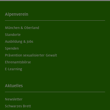
04./11.09.26
Grundkurs Klettern indoor
Alpenverein
München
München & Oberland
Standorte
Ausbildung & Jobs
05./06.09.26
Spenden
Grundkurs Klettern indoor
Prävention sexualisierter Gewalt
Ehrenamtsbörse
München
E-Learning
05./06.09.26
Aktuelles
Aufbaukurs Klettern indoor (2 Termine)
Newsletter
München
Schwarzes Brett