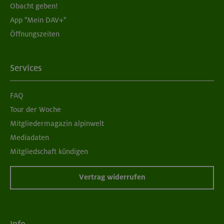
Obacht geben!
App "Mein DAV+"
05./06.09.26
Öffnungszeiten
Grundkurs Klettern indoor für Frauen
München
Services
FAQ
07./14./21.09.26
Tour der Woche
Aufbaukurs Klettern indoor (3 Termine)
Mitgliedermagazin alpinwelt
Mediadaten
München
Mitgliedschaft kündigen
Vertrag widerrufen
06.09.26
Schnupperkletterkurs indoor