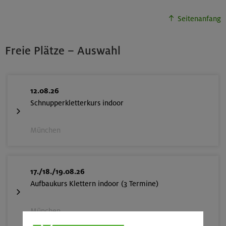
Seitenanfang
Freie Plätze – Auswahl
12.08.26
Schnupperkletterkurs indoor
München
17./18./19.08.26
Aufbaukurs Klettern indoor (3 Termine)
München