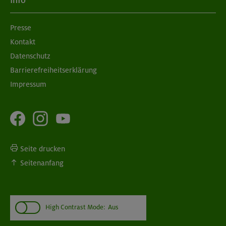
Info
München
Presse
Kontakt
08./09.09.26
Grundkurs Klettern indoor
Datenschutz
Barrierefreiheitserklärung
München
Impressum
Seite drucken
Seitenanfang
High Contrast Mode:
Aus