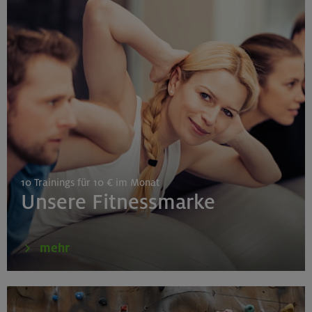
26.08.26
Schnupperkletterkurs indoor
München
27./28.08.26
Grundkurs Klettern indoor
10 Trainings für 10 € im Monat
Gilching
Unsere Fitnessmarke
30.08./06./13.09.26
mehr
Klettertechnik- und Taktikcoaching indoor
München