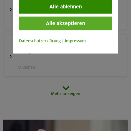
Grundkurs Klettern indoor
Alle ablehnen
München
Alle akzeptieren
Datenschutzerklärung
|
Impressum
23.08.26
Schnupperkletterkurs indoor
München
25.08./01./08.09.26
Mehr anzeigen
Aufbaukurs Klettern indoor (3 Termine)
Gilching