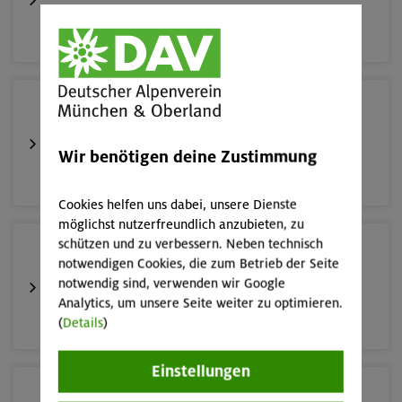
München
19.08.26
Schnupperkletterkurs indoor
Wir benötigen deine Zustimmung
München
Cookies helfen uns dabei, unsere Dienste
möglichst nutzerfreundlich anzubieten, zu
schützen und zu verbessern. Neben technisch
22./23.08.26
notwendigen Cookies, die zum Betrieb der Seite
Bouldern für Einsteiger indoor
notwendig sind, verwenden wir Google
Analytics, um unsere Seite weiter zu optimieren.
München
(
Details
)
Einstellungen
22./23.08.26