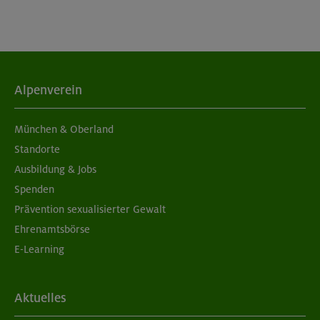
München
05./06.09.26
Grundkurs Klettern indoor
Alpenverein
München
München & Oberland
Standorte
Ausbildung & Jobs
05./06.09.26
Spenden
Aufbaukurs Klettern indoor (2 Termine)
Prävention sexualisierter Gewalt
Ehrenamtsbörse
München
E-Learning
05./06.09.26
Aktuelles
Grundkurs Klettern indoor für Frauen