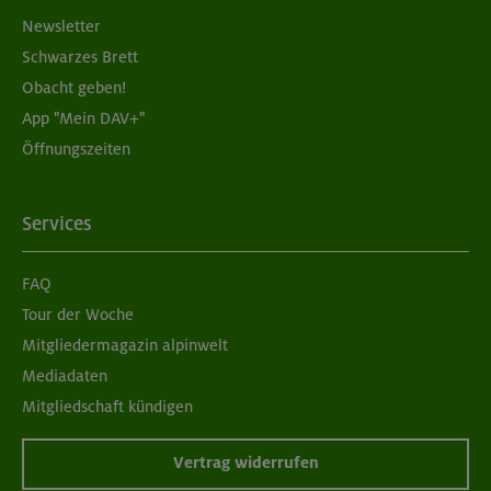
Newsletter
München
Schwarzes Brett
Obacht geben!
App "Mein DAV+"
07./14./21.09.26
Öffnungszeiten
Aufbaukurs Klettern indoor (3 Termine)
München
Services
FAQ
06.09.26
Tour der Woche
Schnupperkletterkurs indoor
Mitgliedermagazin alpinwelt
Mediadaten
München
Mitgliedschaft kündigen
Vertrag widerrufen
08./09.09.26