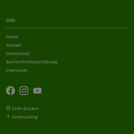
Grundkurs Klettern indoor
Info
München
Presse
Kontakt
09.09.26
Schnupperkletterkurs indoor
Datenschutz
Barrierefreiheitserklärung
München
Impressum
Seite drucken
Seitenanfang