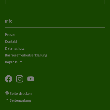
09.09.26
Schnupperkletterkurs indoor
Info
München
Presse
Kontakt
10./17.09.26
Bouldern für Einsteiger indoor
Datenschutz
Barrierefreiheitserklärung
München
Impressum
Seite drucken
Seitenanfang