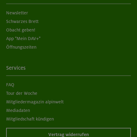
Aufbaukurs Klettern indoor (3 Termine)
Newsletter
München
Schwarzes Brett
Obacht geben!
App "Mein DAV+"
06.09.26
Öffnungszeiten
Schnupperkletterkurs indoor
München
Services
FAQ
08./09.09.26
Tour der Woche
Grundkurs Klettern indoor
Mitgliedermagazin alpinwelt
Mediadaten
München
Mitgliedschaft kündigen
Vertrag widerrufen