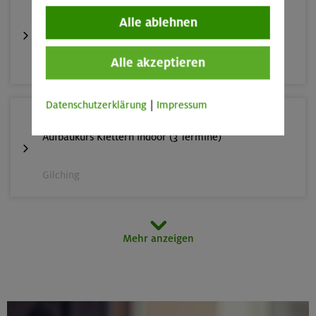
23.08.26
Alle ablehnen
Schnupperkletterkurs indoor
Alle akzeptieren
München
Datenschutzerklärung
|
Impressum
25.08./01./08.09.26
Aufbaukurs Klettern indoor (3 Termine)
Gilching
26.08.26
Mehr anzeigen
Schnupperkletterkurs indoor
München