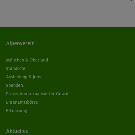
München
05./06.09.26
Aufbaukurs Klettern indoor (2 Termine)
Alpenverein
München
München & Oberland
Standorte
Ausbildung & Jobs
05./06.09.26
Spenden
Grundkurs Klettern indoor für Frauen
Prävention sexualisierter Gewalt
Ehrenamtsbörse
München
E-Learning
07./14./21.09.26
Aktuelles