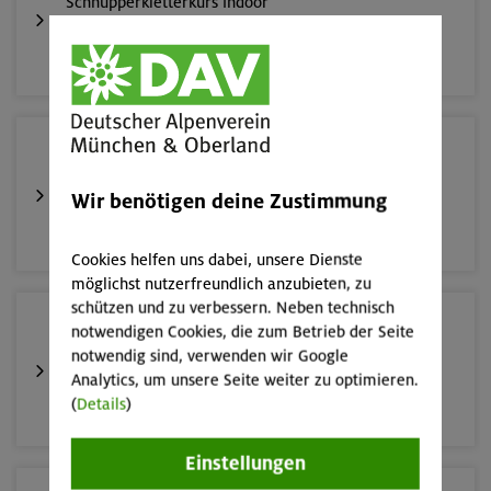
Schnupperkletterkurs indoor
München
19.08.26
Schnupperkletterkurs indoor
Wir benötigen deine Zustimmung
München
Cookies helfen uns dabei, unsere Dienste
möglichst nutzerfreundlich anzubieten, zu
schützen und zu verbessern. Neben technisch
22./23.08.26
notwendigen Cookies, die zum Betrieb der Seite
Bouldern für Einsteiger indoor
notwendig sind, verwenden wir Google
Analytics, um unsere Seite weiter zu optimieren.
(
Details
)
München
Einstellungen