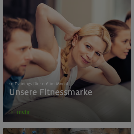
27./28.08.26
Grundkurs Klettern indoor
Gilching
30.08./06./13.09.26
Klettertechnik- und Taktikcoaching indoor
10 Trainings für 10 € im Monat
München
Unsere Fitnessmarke
30.08.26
mehr
Schnupperkletterkurs indoor
München