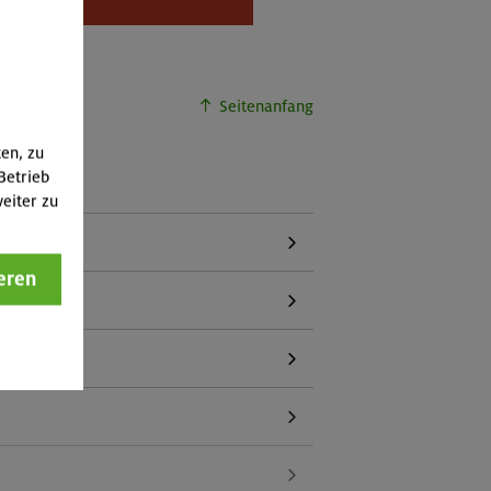
buchbar.
Seitenanfang
ten, zu
Betrieb
eiter zu
eren