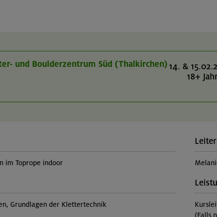
tter- und Boulderzentrum Süd (Thalkirchen)
14. & 15.02.
18+ Jah
Leiter
rn im Toprope indoor
Melani
Leist
sen, Grundlagen der Klettertechnik
Kursle
(Falls 