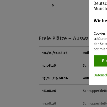
6
Wir b
Cookies 
Freie Plätze – Auswahl
schützen
der Seit
optimier
10./11./12.08.26
Aufbaukurs Klet
Ei
12.08.26
Schnupperklett
Datensc
17./18./19.08.26
Aufbaukurs Klet
16.08.26
Schnupperklett
19.08.26
Schnupperklett