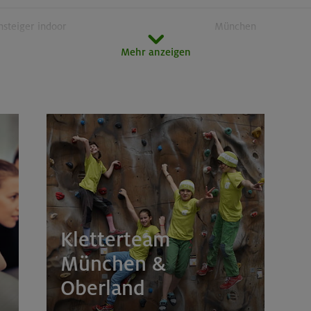
nsteiger indoor
München
Mehr anzeigen
tern indoor
München
erkurs indoor
München
tern indoor (3 Termine)
Gilching
erkurs indoor
München
tern indoor
Gilching
Kletterteam
 und Taktikcoaching indoor
München
München &
Oberland
erkurs indoor
München