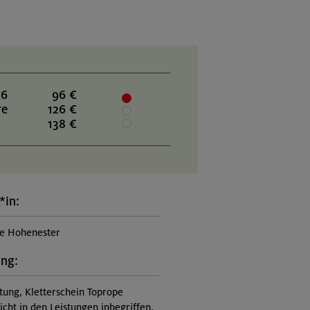
26
96 €
re
126 €
138 €
*in:
e Hohenester
ung:
itung, Kletterschein Toprope
nicht in den Leistungen inbegriffen,