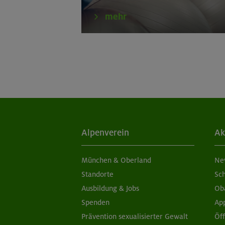
02.09.26
Schnupperklett
mehr
04./11.09.26
Grundkurs Klet
05./06.09.26
Grundkurs Klet
05./06.09.26
Aufbaukurs Klet
05./06.09.26
Grundkurs Klet
Alpenverein
Ak
07./14./21.09.26
Aufbaukurs Klet
München & Oberland
Ne
06.09.26
Schnupperklett
Standorte
Sc
Ausbildung & Jobs
Ob
Spenden
Ap
Prävention sexualisierter Gewalt
Öf