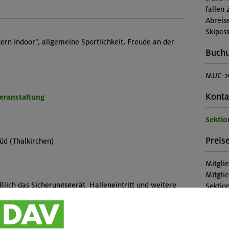
fallen 
Abreis
Skipass
ern indoor", allgemeine Sportlichkeit, Freude an der
Buch
MUC-2
Konta
Veranstaltung
Sekti
Preise
üd (Thalkirchen)
Mitgli
Mitgli
eßlich das Sicherungsgerät. Halleneintritt und weitere
Sektion
und können vor Ort ausgeliehen werden.
Nichtm
Diese 