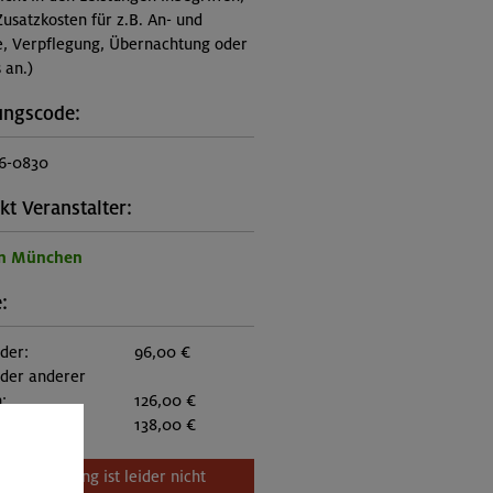
Zusatzkosten für z.B. An- und
e, Verpflegung, Übernachtung oder
 an.)
ungscode:
6-0830
kt Veranstalter:
on München
:
eder:
96,00 €
eder anderer
:
126,00 €
itglieder:
138,00 €
Veranstaltung ist leider nicht