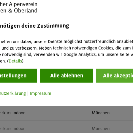
mehr 
enötigen deine Zustimmung
helfen uns dabei, unsere Dienste möglichst nutzerfreundlich anzubie
 und zu verbessern. Neben technisch notwendigen Cookies, die zum 
e notwendig sind, verwenden wir Google Analytics, um unsere Seite w
en. (
Details
)
tern indoor (3 Termine)
München
nstellungen
Alle ablehnen
Alle akzepti
erkurs indoor
München
hutzerklärung
|
Impressum
tern indoor (3 Termine)
München
erkurs indoor
München
erkurs indoor
München