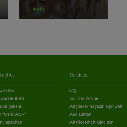
erkurs indoor
München
mehr
tern indoor
München
tern indoor
München
tern indoor (2 Termine)
München
tern indoor für Frauen
München
tuelles
Services
tern indoor (3 Termine)
München
wsletter
FAQ
erkurs indoor
München
hwarzes Brett
Tour der Woche
acht geben!
Mitgliedermagazin alpinwelt
p "Mein DAV+"
Mediadaten
fnungszeiten
Mitgliedschaft kündigen