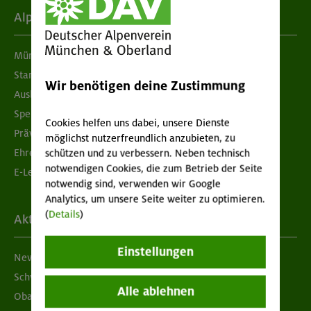
Alpenverein
München & Oberland
Standorte
Wir benötigen deine Zustimmung
Ausbildung & Jobs
Spenden
Cookies helfen uns dabei, unsere Dienste
Prävention sexualisierter Gewalt
möglichst nutzerfreundlich anzubieten, zu
Ehrenamtsbörse
schützen und zu verbessern. Neben technisch
notwendigen Cookies, die zum Betrieb der Seite
E-Learning
notwendig sind, verwenden wir Google
Analytics, um unsere Seite weiter zu optimieren.
(
Details
)
Aktuelles
Einstellungen
Newsletter
Schwarzes Brett
Alle ablehnen
Obacht geben!