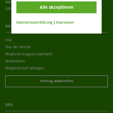
App "Mein DAV+"
Alle akzeptieren
Öffnungszeiten
Datenschutzerklärung
|
Impressum
Services
FAQ
Tour der Woche
Mitgliedermagazin alpinwelt
Mediadaten
Mitgliedschaft kündigen
Vertrag widerrufen
Info