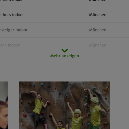
erkurs indoor
München
nsteiger indoor
München
tern indoor
München
Mehr anzeigen
erkurs indoor
München
tern indoor (3 Termine)
Gilching
erkurs indoor
München
tern indoor
Gilching
 und Taktikcoaching indoor
München