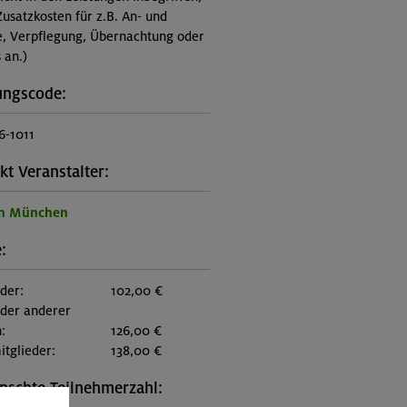
Zusatzkosten für z.B. An- und
e, Verpflegung, Übernachtung oder
 an.)
ungscode:
6-1011
kt Veranstalter:
on München
:
eder:
102,00 €
eder anderer
:
126,00 €
itglieder:
138,00 €
schte Teilnehmerzahl: