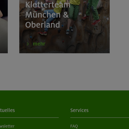
Kletterteam
erkurs indoor
München
München &
Oberland
erkurs indoor
München
tern indoor
München
mehr
tern indoor
München
tern indoor (2 Termine)
München
tern indoor für Frauen
München
tern indoor (3 Termine)
München
tuelles
Services
erkurs indoor
München
wsletter
FAQ