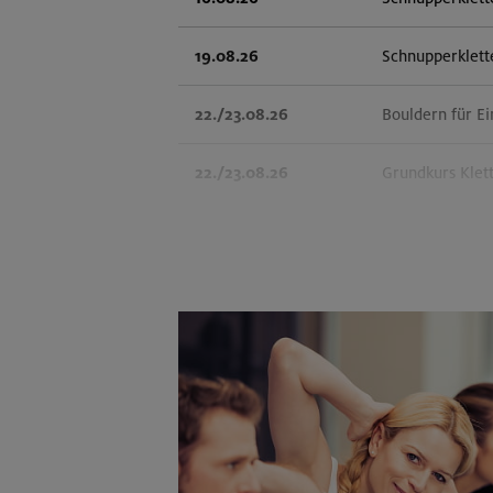
19.08.26
Schnupperklett
22./23.08.26
Bouldern für Ei
22./23.08.26
Grundkurs Klet
23.08.26
Schnupperklett
25.08./01./08.09.26
Aufbaukurs Klet
26.08.26
Schnupperklett
27./28.08.26
Grundkurs Klet
30.08./06./13.09.26
Klettertechnik-