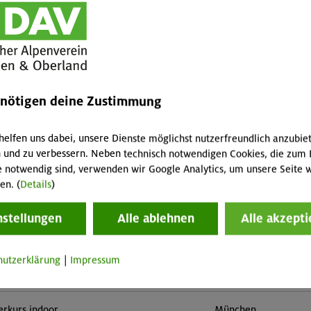
enötigen deine Zustimmung
helfen uns dabei, unsere Dienste möglichst nutzerfreundlich anzubie
 und zu verbessern. Neben technisch notwendigen Cookies, die zum 
e notwendig sind, verwenden wir Google Analytics, um unsere Seite w
en. (
Details
)
nstellungen
Alle ablehnen
Alle akzepti
erkurs indoor
München
hutzerklärung
|
Impressum
tern indoor (3 Termine)
München
erkurs indoor
München