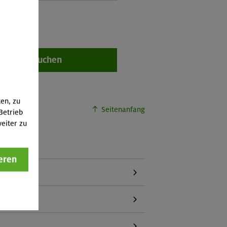
Buchen
ten, zu
Seitenanfang
Betrieb
eiter zu
eren