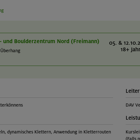
ng
er- und Boulderzentrum Nord (Freimann)
05. & 12.10.
18+ Jah
m Überhang
Leiter
tterkönnens
DAV Ve
Leist
eln, dynamisches Klettern, Anwendung in Kletterrouten
Kursle
(Falls 