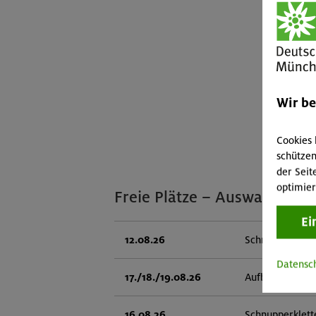
Wir b
Cookies 
schützen
der Seit
optimier
Freie Plätze – Auswahl
Ei
12.08.26
Schnupperklett
Datensc
17./18./19.08.26
Aufbaukurs Klet
16.08.26
Schnupperklett