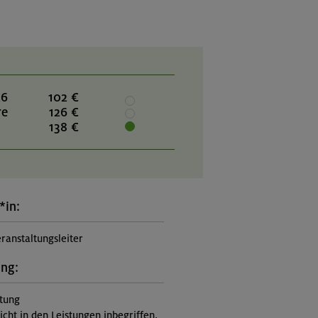
26
102 €
re
126 €
138 €
*in:
ranstaltungsleiter
ung:
itung
nicht in den Leistungen inbegriffen,