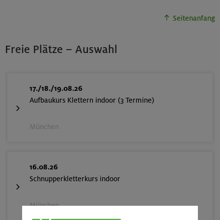
Seitenanfang
Freie Plätze – Auswahl
17./18./19.08.26
Aufbaukurs Klettern indoor (3 Termine)
München
16.08.26
Schnupperkletterkurs indoor
München