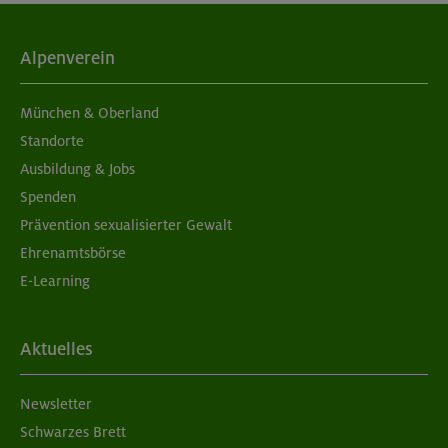
05./06.09.26
Aufbaukurs Klettern indoor (2 Termine)
Alpenverein
München
München & Oberland
Standorte
Ausbildung & Jobs
05./06.09.26
Spenden
Grundkurs Klettern indoor für Frauen
Prävention sexualisierter Gewalt
Ehrenamtsbörse
München
E-Learning
07./14./21.09.26
Aktuelles
Aufbaukurs Klettern indoor (3 Termine)
Newsletter
München
Schwarzes Brett