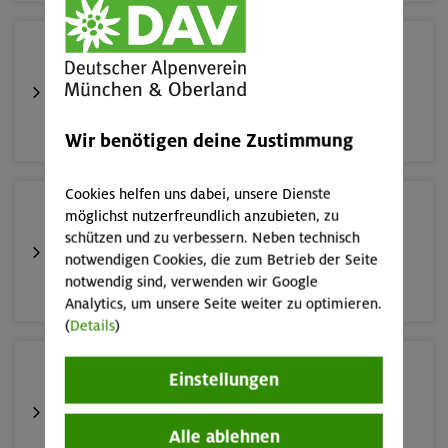
19.08.26
Schnupperkletterkurs indoor
München
Wir benötigen deine Zustimmung
Cookies helfen uns dabei, unsere Dienste
22./23.08.26
möglichst nutzerfreundlich anzubieten, zu
Bouldern für Einsteiger indoor
schützen und zu verbessern. Neben technisch
notwendigen Cookies, die zum Betrieb der Seite
notwendig sind, verwenden wir Google
München
Analytics, um unsere Seite weiter zu optimieren.
(
Details
)
23.08.26
Einstellungen
Schnupperkletterkurs indoor
Alle ablehnen