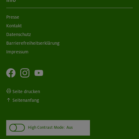
Info
München
Presse
Kontakt
10./17.09.26
Bouldern für Einsteiger indoor
Datenschutz
Barrierefreiheitserklärung
München
Impressum
Seite drucken
Seitenanfang
High Contrast Mode:
Aus