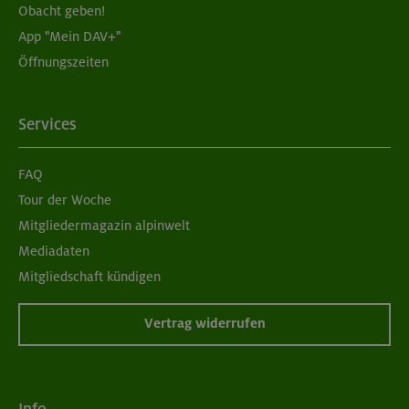
Obacht geben!
App "Mein DAV+"
06.09.26
Öffnungszeiten
Schnupperkletterkurs indoor
München
Services
FAQ
08./09.09.26
Tour der Woche
Grundkurs Klettern indoor
Mitgliedermagazin alpinwelt
Mediadaten
München
Mitgliedschaft kündigen
Vertrag widerrufen
09.09.26
Schnupperkletterkurs indoor