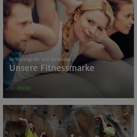
Gilching
30.08./06./13.09.26
Klettertechnik- und Taktikcoaching indoor
10 Trainings für 10 € im Monat
München
Unsere Fitnessmarke
30.08.26
mehr
Schnupperkletterkurs indoor
München
02.09.26