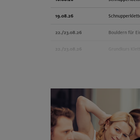
19.08.26
Schnupperklett
22./23.08.26
Bouldern für Ei
22./23.08.26
Grundkurs Klet
23.08.26
Schnupperklett
25.08./01./08.09.26
Aufbaukurs Klet
26.08.26
Schnupperklett
27./28.08.26
Grundkurs Klet
30.08./06./13.09.26
Klettertechnik-