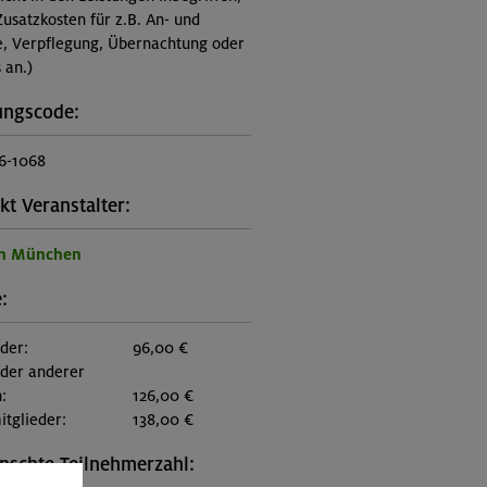
Zusatzkosten für z.B. An- und
e, Verpflegung, Übernachtung oder
 an.)
ungscode:
6-1068
kt Veranstalter:
on München
:
eder:
96,00 €
eder anderer
:
126,00 €
itglieder:
138,00 €
schte Teilnehmerzahl: