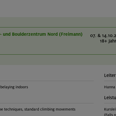
er- und Boulderzentrum Nord (Freimann)
07. & 14.10.
18+ Jah
Leiter
belaying indoors
Hanna
Leist
rope techniques, standard climbing movements
Kursle
(Falls 