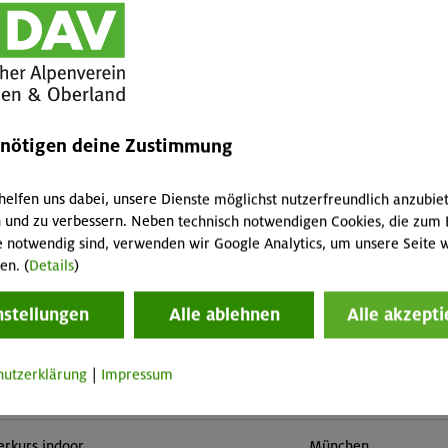
enötigen deine Zustimmung
helfen uns dabei, unsere Dienste möglichst nutzerfreundlich anzubie
 und zu verbessern. Neben technisch notwendigen Cookies, die zum 
e notwendig sind, verwenden wir Google Analytics, um unsere Seite w
en. (
Details
)
nstellungen
Alle ablehnen
Alle akzepti
tern indoor
Gilching
hutzerklärung
|
Impressum
tern indoor (3 Termine)
München
erkurs indoor
München