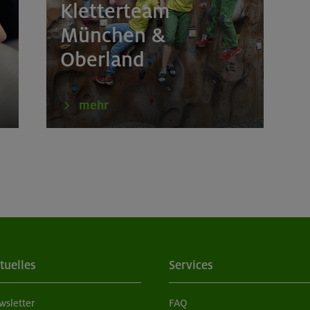
Kletterteam
erkurs indoor
München
München &
Oberland
erkurs indoor
München
tern indoor
München
mehr
tern indoor
München
tern indoor (2 Termine)
München
tern indoor für Frauen
München
tern indoor (3 Termine)
München
tuelles
Services
erkurs indoor
München
wsletter
FAQ