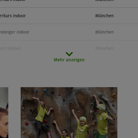
erkurs indoor
München
nsteiger indoor
München
tern indoor
München
Mehr anzeigen
erkurs indoor
München
tern indoor (3 Termine)
Gilching
erkurs indoor
München
tern indoor
Gilching
 und Taktikcoaching indoor
München