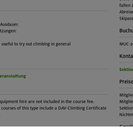
fallen 
Abreis
Skipass
 Ausdauer.
Buch
etzungen:
useful to try out climbing in general
MUC-2
Konta
Sekti
Veranstaltung
Preise
Mitgli
quipment hire are not included in the course fee.
Mitgli
 courses of this type include a DAV-Climbing Certificate
Sektion
.
Nichtm
Gewün