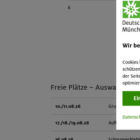
6
Wir b
Cookies 
schützen
der Seit
optimier
Freie Plätze – Auswahl
Ei
10./11.08.26
Grundkurs Klet
Datensc
17./18./19.08.26
Aufbaukurs Klet
16.08.26
Schnupperklett