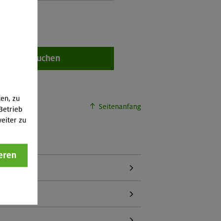
Buchen
ten, zu
Seitenanfang
Betrieb
eiter zu
eren