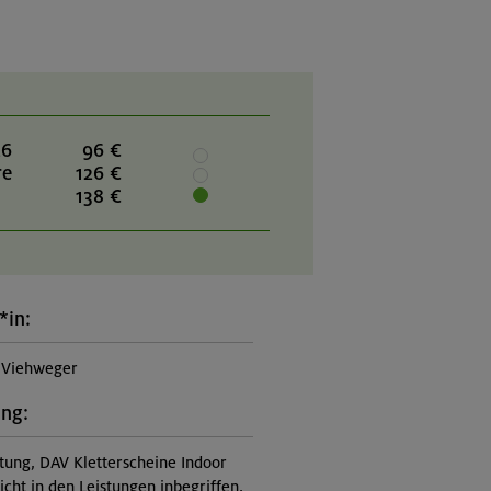
26
96 €
re
126 €
138 €
*in:
 Viehweger
ung:
itung, DAV Kletterscheine Indoor
nicht in den Leistungen inbegriffen,