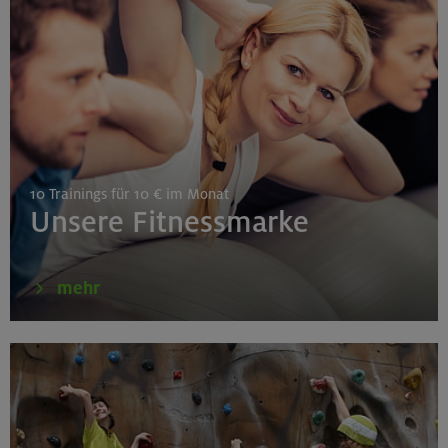
Gilching
26.08.26
Schnupperkletterkurs indoor
10 Trainings für 10 € im Monat
München
Unsere Fitnessmarke
27./28.08.26
mehr
Grundkurs Klettern indoor
Gilching
30.08./06./13.09.26