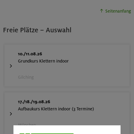
Seitenanfang
Freie Plätze – Auswahl
10./11.08.26
Grundkurs Klettern indoor
Gilching
17./18./19.08.26
Aufbaukurs Klettern indoor (3 Termine)
München