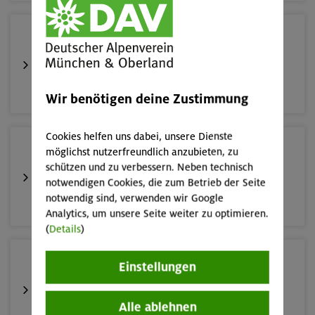
16.08.26
Schnupperkletterkurs indoor
München
Wir benötigen deine Zustimmung
Cookies helfen uns dabei, unsere Dienste
19.08.26
möglichst nutzerfreundlich anzubieten, zu
Schnupperkletterkurs indoor
schützen und zu verbessern. Neben technisch
notwendigen Cookies, die zum Betrieb der Seite
notwendig sind, verwenden wir Google
München
Analytics, um unsere Seite weiter zu optimieren.
(
Details
)
22./23.08.26
Einstellungen
Bouldern für Einsteiger indoor
Alle ablehnen