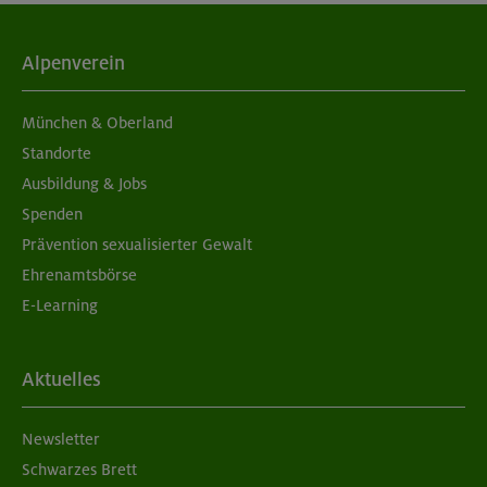
04./11.09.26
Grundkurs Klettern indoor
Alpenverein
München
München & Oberland
Standorte
Ausbildung & Jobs
05./06.09.26
Spenden
Grundkurs Klettern indoor
Prävention sexualisierter Gewalt
Ehrenamtsbörse
München
E-Learning
05./06.09.26
Aktuelles
Aufbaukurs Klettern indoor (2 Termine)
Newsletter
München
Schwarzes Brett