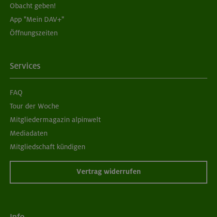
Obacht geben!
App "Mein DAV+"
05./06.09.26
Öffnungszeiten
Grundkurs Klettern indoor für Frauen
München
Services
FAQ
07./14./21.09.26
Tour der Woche
Aufbaukurs Klettern indoor (3 Termine)
Mitgliedermagazin alpinwelt
Mediadaten
München
Mitgliedschaft kündigen
Vertrag widerrufen
06.09.26
Schnupperkletterkurs indoor