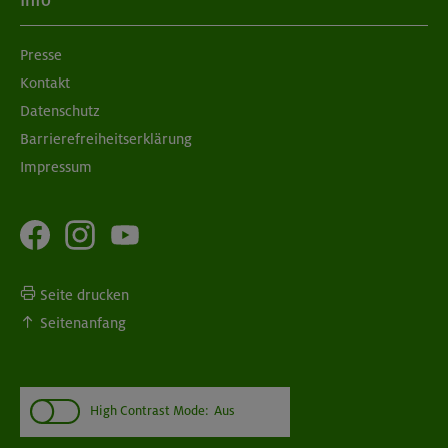
Info
München
Presse
Kontakt
08./09.09.26
Grundkurs Klettern indoor
Datenschutz
Barrierefreiheitserklärung
München
Impressum
Seite drucken
Seitenanfang
High Contrast Mode:
Aus