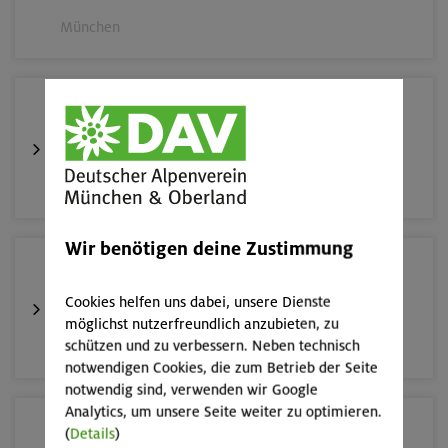
München
12.08.26
Schnupperkletterkurs indoor
München
Wir benötigen deine Zustimmung
17./18./19.08.26
Aufbaukurs Klettern indoor (3 Termine)
Cookies helfen uns dabei, unsere Dienste
möglichst nutzerfreundlich anzubieten, zu
schützen und zu verbessern. Neben technisch
München
notwendigen Cookies, die zum Betrieb der Seite
notwendig sind, verwenden wir Google
Analytics, um unsere Seite weiter zu optimieren.
16.08.26
(
Details
)