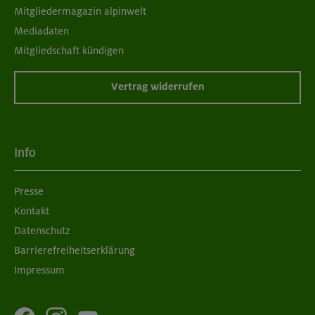
Grundkurs Klettern indoor für Frauen
Mitgliedermagazin alpinwelt
Mediadaten
München
Mitgliedschaft kündigen
Vertrag widerrufen
07./14./21.09.26
Aufbaukurs Klettern indoor (3 Termine)
Info
München
Presse
Kontakt
06.09.26
Schnupperkletterkurs indoor
Datenschutz
Barrierefreiheitserklärung
München
Impressum