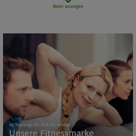
22./23.08.26
Mehr anzeigen
Grundkurs Klettern indoor
München
23.08.26
Schnupperkletterkurs indoor
München
25.08./01./08.09.26
Aufbaukurs Klettern indoor (3 Termine)
10 Trainings für 10 € im Monat
Gilching
Unsere Fitnessmarke