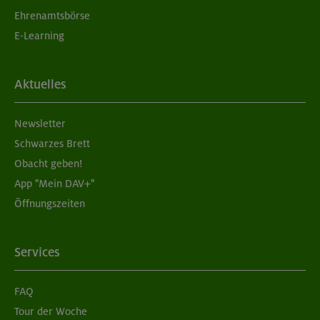
Ehrenamtsbörse
München
E-Learning
05./06.09.26
Aktuelles
Grundkurs Klettern indoor
Newsletter
München
Schwarzes Brett
Obacht geben!
App "Mein DAV+"
05./06.09.26
Öffnungszeiten
Aufbaukurs Klettern indoor (2 Termine)
München
Services
FAQ
05./06.09.26
Tour der Woche