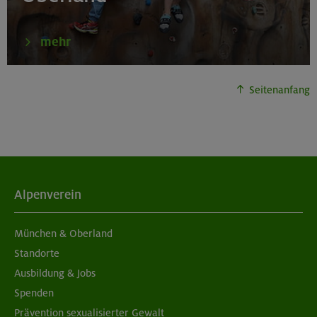
mehr
30.08.26
Schnupperkletterkurs indoor
Seitenanfang
München
02.09.26
Schnupperkletterkurs indoor
Alpenverein
München
München & Oberland
Standorte
Ausbildung & Jobs
04./11.09.26
Spenden
Grundkurs Klettern indoor
Prävention sexualisierter Gewalt