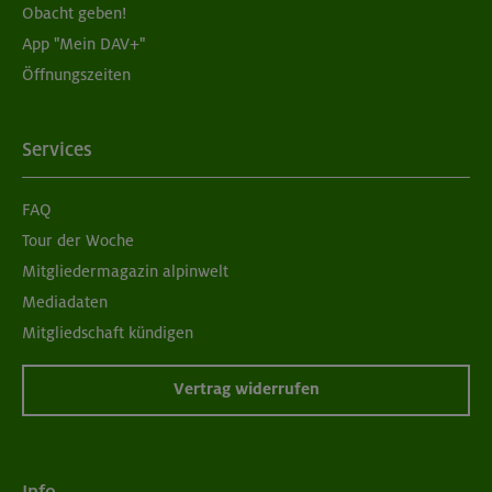
Obacht geben!
App "Mein DAV+"
05./06.09.26
Öffnungszeiten
Aufbaukurs Klettern indoor (2 Termine)
München
Services
FAQ
05./06.09.26
Tour der Woche
Grundkurs Klettern indoor für Frauen
Mitgliedermagazin alpinwelt
Mediadaten
München
Mitgliedschaft kündigen
Vertrag widerrufen
07./14./21.09.26
Aufbaukurs Klettern indoor (3 Termine)