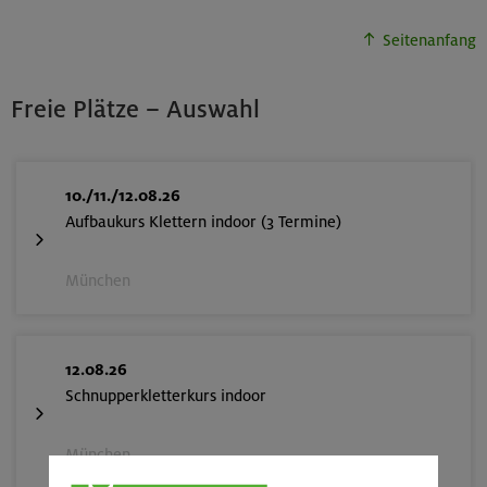
Seitenanfang
Freie Plätze – Auswahl
10./11./12.08.26
Aufbaukurs Klettern indoor (3 Termine)
München
12.08.26
Schnupperkletterkurs indoor
München