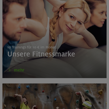
München
25.08./01./08.09.26
Aufbaukurs Klettern indoor (3 Termine)
10 Trainings für 10 € im Monat
Gilching
Unsere Fitnessmarke
26.08.26
mehr
Schnupperkletterkurs indoor
München
27./28.08.26