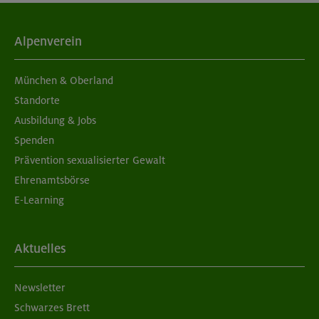
02.09.26
Schnupperkletterkurs indoor
Alpenverein
München
München & Oberland
Standorte
Ausbildung & Jobs
04./11.09.26
Spenden
Grundkurs Klettern indoor
Prävention sexualisierter Gewalt
Ehrenamtsbörse
München
E-Learning
05./06.09.26
Aktuelles
Grundkurs Klettern indoor
Newsletter
München
Schwarzes Brett