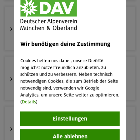
17./18./19.08.26
Aufbaukurs Klettern indoor (3 Termine)
München
Wir benötigen deine Zustimmung
Cookies helfen uns dabei, unsere Dienste
16.08.26
möglichst nutzerfreundlich anzubieten, zu
Schnupperkletterkurs indoor
schützen und zu verbessern. Neben technisch
notwendigen Cookies, die zum Betrieb der Seite
notwendig sind, verwenden wir Google
München
Analytics, um unsere Seite weiter zu optimieren.
(
Details
)
19.08.26
Einstellungen
Schnupperkletterkurs indoor
Alle ablehnen