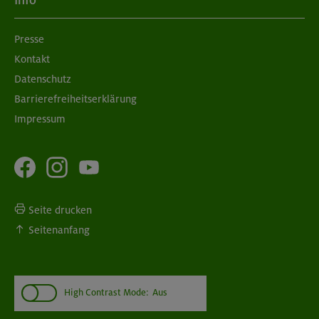
Info
München
Presse
Kontakt
06.09.26
Schnupperkletterkurs indoor
Datenschutz
Barrierefreiheitserklärung
München
Impressum
Seite drucken
Seitenanfang
High Contrast Mode:
Aus