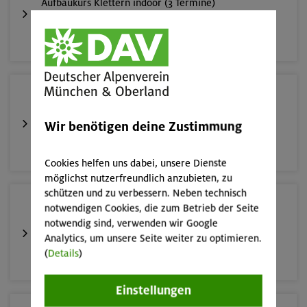
Aufbaukurs Klettern indoor (3 Termine)
München
16.08.26
Schnupperkletterkurs indoor
Wir benötigen deine Zustimmung
München
Cookies helfen uns dabei, unsere Dienste
möglichst nutzerfreundlich anzubieten, zu
schützen und zu verbessern. Neben technisch
19.08.26
notwendigen Cookies, die zum Betrieb der Seite
Schnupperkletterkurs indoor
notwendig sind, verwenden wir Google
Analytics, um unsere Seite weiter zu optimieren.
(
Details
)
München
Einstellungen