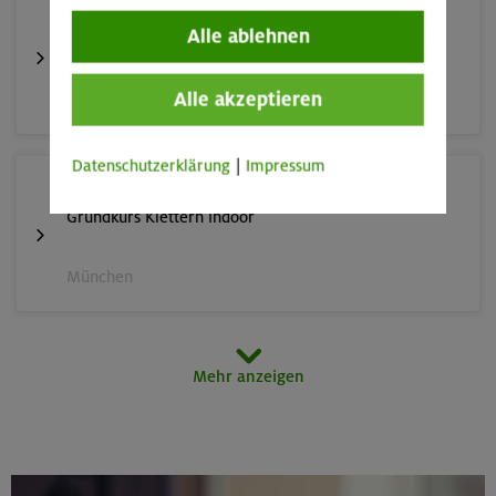
22./23.08.26
Alle ablehnen
Bouldern für Einsteiger indoor
Alle akzeptieren
München
Datenschutzerklärung
|
Impressum
22./23.08.26
Grundkurs Klettern indoor
München
23.08.26
Mehr anzeigen
Schnupperkletterkurs indoor
München