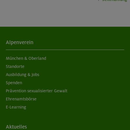
München
04./11.09.26
Grundkurs Klettern indoor
Alpenverein
München
München & Oberland
Standorte
Ausbildung & Jobs
05./06.09.26
Spenden
Grundkurs Klettern indoor
Prävention sexualisierter Gewalt
Ehrenamtsbörse
München
E-Learning
05./06.09.26
Aktuelles