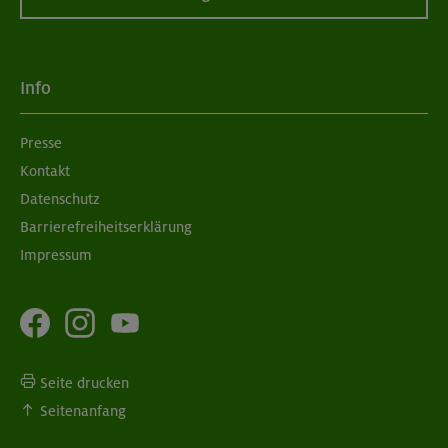
06.09.26
Schnupperkletterkurs indoor
Info
München
Presse
Kontakt
08./09.09.26
Grundkurs Klettern indoor
Datenschutz
Barrierefreiheitserklärung
München
Impressum
Seite drucken
Seitenanfang