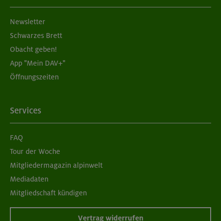
Aufbaukurs Klettern indoor (2 Termine)
Newsletter
München
Schwarzes Brett
Obacht geben!
App "Mein DAV+"
05./06.09.26
Öffnungszeiten
Grundkurs Klettern indoor für Frauen
München
Services
FAQ
07./14./21.09.26
Tour der Woche
Aufbaukurs Klettern indoor (3 Termine)
Mitgliedermagazin alpinwelt
Mediadaten
München
Mitgliedschaft kündigen
Vertrag widerrufen