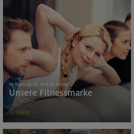
25.08./01./08.09.26
Aufbaukurs Klettern indoor (3 Termine)
Gilching
26.08.26
Schnupperkletterkurs indoor
10 Trainings für 10 € im Monat
München
Unsere Fitnessmarke
27./28.08.26
mehr
Grundkurs Klettern indoor
Gilching