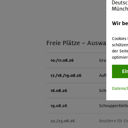
Wir b
Cookies 
Freie Plätze – Auswahl
schützen
der Seit
optimier
10./11.08.26
Grundkurs Klet
Ei
17./18./19.08.26
Aufbaukurs Klet
Datensc
16.08.26
Schnupperklett
19.08.26
Schnupperklett
22./23.08.26
Bouldern für Ei