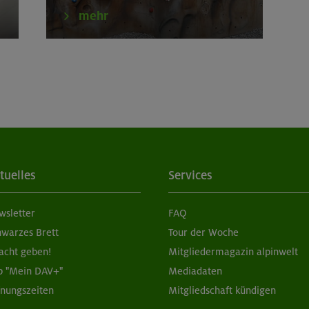
tern indoor
München
mehr
tern indoor
München
tern indoor (2 Termine)
München
tern indoor für Frauen
München
tern indoor (3 Termine)
München
tuelles
Services
erkurs indoor
München
wsletter
FAQ
tern indoor
München
hwarzes Brett
Tour der Woche
acht geben!
Mitgliedermagazin alpinwelt
p "Mein DAV+"
Mediadaten
fnungszeiten
Mitgliedschaft kündigen