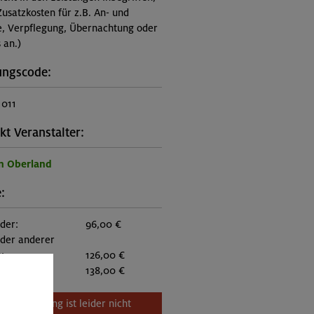
Zusatzkosten für z.B. An- und
e, Verpflegung, Übernachtung oder
 an.)
ungscode:
1011
kt Veranstalter:
n Oberland
:
eder:
96,00 €
eder anderer
:
126,00 €
itglieder:
138,00 €
Veranstaltung ist leider nicht