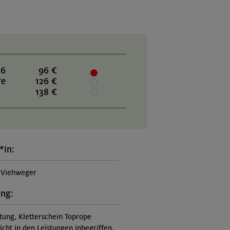
26
96 €
re
126 €
138 €
*in:
 Viehweger
ung:
itung, Kletterschein Toprope
nicht in den Leistungen inbegriffen,