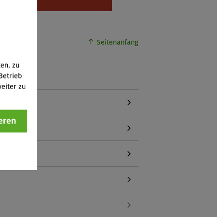
buchbar.
Seitenanfang
ten, zu
Betrieb
eiter zu
eren