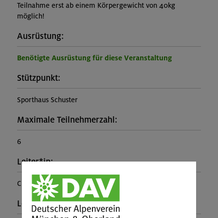
Teilnahme erst ab einem Körpergewicht von 40kg
möglich!
Ausrüstung:
Benötigte Ausrüstung für diese Veranstaltung
Stützpunkt:
Sporthaus Schuster
Maximale Teilnehmerzahl:
6
Leiter*in:
Christian Schwiertz
Leistung: