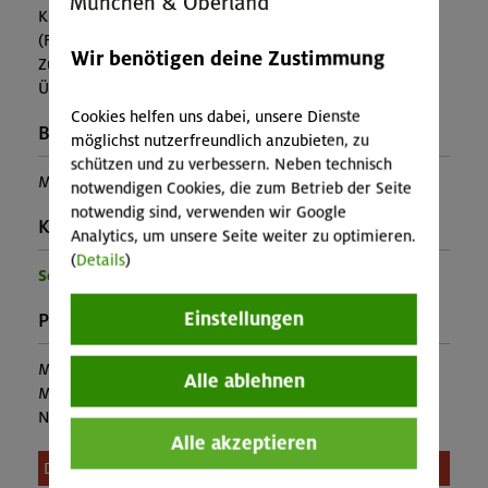
Kursleitung, Ausrüstung
(Falls nicht in den Leistungen inbegriffen, fallen
Wir benötigen deine Zustimmung
Zusatzkosten für z.B. An- und Abreise, Verpflegung,
Übernachtung oder Skipass an.)
Cookies helfen uns dabei, unsere Dienste
Buchungscode:
möglichst nutzerfreundlich anzubieten, zu
schützen und zu verbessern. Neben technisch
MUC-25-0396
notwendigen Cookies, die zum Betrieb der Seite
notwendig sind, verwenden wir Google
Kontakt Veranstalter:
Analytics, um unsere Seite weiter zu optimieren.
(
Details
)
Sektion München
Einstellungen
Preise:
Mitglieder:
44,00 €
Alle ablehnen
Mitglieder anderer Sektion:
52,00 €
Nichtmitglieder:
72,00 €
Alle akzeptieren
Diese Veranstaltung ist leider nicht mehr buchbar.