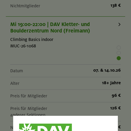
138 €
Nichtmitglieder
Mi 19:00-22:00 | DAV Kletter- und
Boulderzentrum Nord (Freimann)
Climbing Basics indoor
MUC-26-1068
07. & 14.10.26
Datum
18+ Jahre
Alter
96 €
Preis für Mitglieder
126 €
Preis für Mitglieder
anderer Sektionen
138 €
Nichtmitglieder