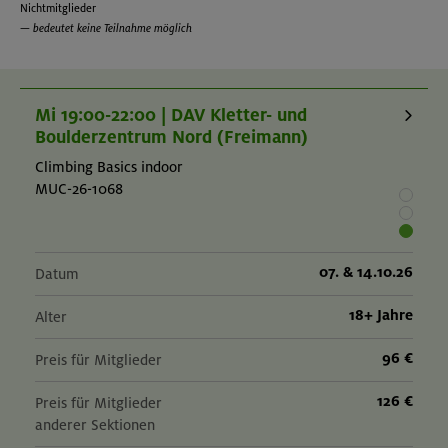
Nichtmitglieder
Durchschnittliche Sportlichkeit und Ausdauer.
— bedeutet keine Teilnahme möglich
Veranstaltungsspezifische Voraussetzungen:
No prior experience needed
Although a "Schnupperkurs" may be useful to try out climbing
in general
Mi 19:00-22:00 | DAV Kletter- und
Generally a good fitness level
Boulderzentrum Nord (Freimann)
Climbing Basics indoor
MUC-26-1068
07. & 14.10.26
Datum
18+ Jahre
Alter
96 €
Preis für Mitglieder
126 €
Preis für Mitglieder
anderer Sektionen