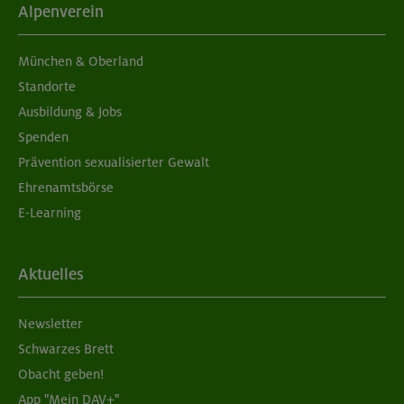
anderer Sektionen
Alpenverein
138 €
Nichtmitglieder
München & Oberland
Standorte
Di 18:00-21:00 | DAV Kletter- und
Ausbildung & Jobs
Boulderzentrum Nord (Freimann)
Spenden
Climbing Basics indoor
Prävention sexualisierter Gewalt
OL-26-0830
Ehrenamtsbörse
E-Learning
05. & 12.05.26
Datum
Aktuelles
18+ Jahre
Alter
96 €
Preis für Mitglieder
Newsletter
Schwarzes Brett
126 €
Preis für Mitglieder
Obacht geben!
anderer Sektionen
App "Mein DAV+"