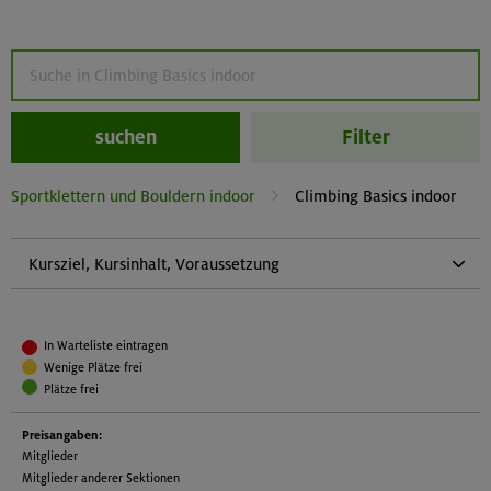
suchen
Filter
Sportklettern und Bouldern indoor
Climbing Basics indoor
Kursziel, Kursinhalt, Voraussetzung
Kursziel:
Independent top rope climbing and belaying indoors
In Warteliste eintragen
Kursinhalt:
Wenige Plätze frei
Basic knots, belaying and safety, rope techniques, standard
Plätze frei
climbing movements
Preisangaben:
Voraussetzung:
Mitglieder
Konditionelle Fähigkeiten:
Mitglieder anderer Sektionen