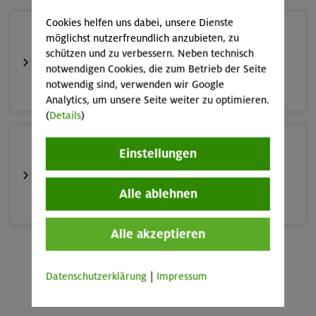
138 €
Nichtmitglieder
Cookies helfen uns dabei, unsere Dienste
23.08.26
möglichst nutzerfreundlich anzubieten, zu
Di 18:00-21:00 | DAV Kletter- und
Schnupperkletterkurs indoor
schützen und zu verbessern. Neben technisch
Boulderzentrum Nord (Freimann)
notwendigen Cookies, die zum Betrieb der Seite
notwendig sind, verwenden wir Google
Climbing Basics indoor
München
Analytics, um unsere Seite weiter zu optimieren.
OL-26-0830
(
Details
)
25.08./01./08.09.26
Einstellungen
05. & 12.05.26
Datum
Aufbaukurs Klettern indoor (3 Termine)
18+ Jahre
Alter
Alle ablehnen
Gilching
96 €
Preis für Mitglieder
Alle akzeptieren
126 €
Preis für Mitglieder
26.08.26
Mehr anzeigen
anderer Sektionen
Datenschutzerklärung
|
Impressum
Schnupperkletterkurs indoor
138 €
Nichtmitglieder
München