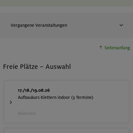
Vergangene Veranstaltungen
Mi 19:15-22:15 | DAV Kletter- und
Boulderzentrum Nord (Freimann)
Seitenanfang
Climbing Basics indoor
MUC-26-0965
Freie Plätze – Auswahl
01. & 08.07.26
Datum
17./18./19.08.26
Aufbaukurs Klettern indoor (3 Termine)
18+ Jahre
Alter
96 €
Preis für Mitglieder
München
126 €
Preis für Mitglieder
anderer Sektionen