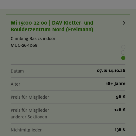
No prior experience needed
Although a "Schnupperkurs" may be useful to try out climbing
in general
Mi 19:00-22:00 | DAV Kletter- und
Generally a good fitness level
Boulderzentrum Nord (Freimann)
Climbing Basics indoor
MUC-26-1068
07. & 14.10.26
Datum
18+ Jahre
Alter
96 €
Preis für Mitglieder
126 €
Preis für Mitglieder
anderer Sektionen
138 €
Nichtmitglieder