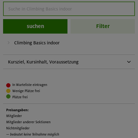
suchen
Filter
Climbing Basics indoor
Kursziel, Kursinhalt, Voraussetzung
Kursziel:
Independent top rope climbing and belaying indoors
In Warteliste eintragen
Kursinhalt:
Wenige Plätze frei
Basic knots, belaying and safety, rope techniques, standard
Plätze frei
climbing movements
Preisangaben:
Voraussetzung:
Mitglieder
Konditionelle Fähigkeiten:
Mitglieder anderer Sektionen
Nichtmitglieder
Durchschnittliche Sportlichkeit und Ausdauer.
— bedeutet keine Teilnahme möglich
Veranstaltungsspezifische Voraussetzungen: