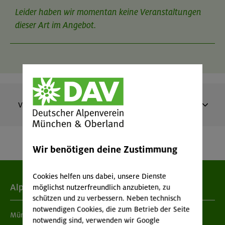
Leider haben wir momentan keine Veranstaltungen
dieser Art im Angebot.
Vergangene Veranstaltungen
Mo 19:00-21:00 | DAV Kletter- und
Boulderzentrum West (Gilching)
Wir benötigen deine Zustimmung
Wöchentliches inklusives Klettertraining
MUC-25-1555
Cookies helfen uns dabei, unsere Dienste
Alpenverein
möglichst nutzerfreundlich anzubieten, zu
schützen und zu verbessern. Neben technisch
wöchentlich (außer in den Schulferien)
Datum
notwendigen Cookies, die zum Betrieb der Seite
München & Oberland
notwendig sind, verwenden wir Google